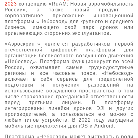
2023
концепцию «RuAM: Новая аэромобильность
О выставке
России», а также новый продукт —
корпоративное приложение инновационной
ограмма
Партнеры выставки
платформы «Небосвод» для крупного и среднего
астники
бизнеса, имеющего свой парк дронов или
Крокус Экспо
привлекающих сторонних эксплуатантов.
Для участников
Даты будущих выставок
Для посетителей
«Аэроскрипт» является разработчиком первой
Заявка на участие
отечественной цифровой платформы для
Для СМИ
Место проведения HeliRussia
Документы
организации беспилотного воздушного движения
Заочное участие
«Небосвод». Платформа функционирует по всей
Архив
Аккредитация прессы
Схема проезда
России, охватывает самые труднодоступные
Контакты
Прилет на выставку
регионы и все часовые пояса. «Небосвод»
Условия инфопартнёрства
Правила доступа и пребывания Крокус Экспо
включает в себя сервисы для предполетной
Основные требования МВЦ «Крокус Экспо»
подготовки и получения разрешений на
Положение об аккредитации
использование воздушного пространства, в том
числе страхование гражданской ответственности
Публикации о выставке
перед третьими лицами. В платформу
интегрированы линейки дронов DJI и других
Пресс-релизы
производителей, а пользоваться ею можно с
любых типов устройств. В 2022 году запущены
мобильные приложения для iOS и Android.
Платформа «Небосвод» может выступать в роли