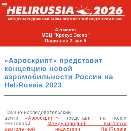
4-
5
4-5 июня
МВЦ "Крокус Экспо"
июня
Павильон 2, зал 5
МВЦ
"Крокус
«Аэроскрипт» представит
Экспо"
концепцию новой
Павильон
аэромобильности России на
2,
HeliRussia 2023
зал
5
+7
(495)
Научно-исследовательский
477-
центр
«Аэроскрипт»
представит на полях
33-81
ежегодной
Международной выставки
nguage
вертолетной индустрии HeliRussia