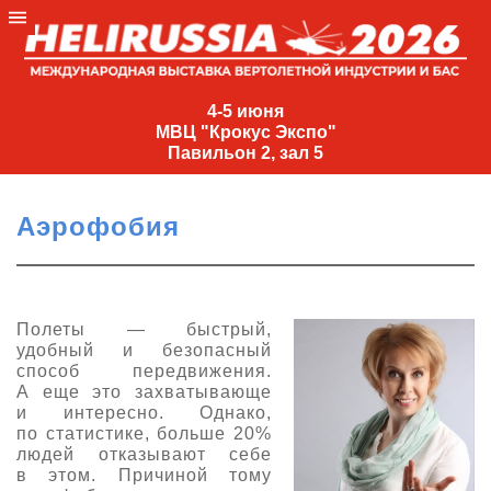
4-
5
4-5 июня
МВЦ "Крокус Экспо"
июня
Павильон 2, зал 5
МВЦ
"Крокус
Аэрофобия
Экспо"
Павильон
2,
зал
Полеты — быстрый,
удобный и безопасный
5
способ передвижения.
+7
А еще это захватывающе
(495)
и интересно. Однако,
477-
по статистике, больше 20%
33-81
людей отказывают себе
в этом. Причиной тому
nguage