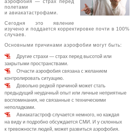
аэрофобия — страх перед
полетами
О выставке
и авиакатастрофами.
ограмма
Партнеры выставки
Сегодня это явление
астники
изучено и поддается корректировке почти в 100%
Крокус Экспо
Для участников
случаев.
Даты будущих выставок
Для посетителей
Заявка на участие
Основными причинами аэрофобии могут быть:
Для СМИ
Место проведения HeliRussia
Документы
Заочное участие
Другие страхи — страх перед высотой или
Архив
Аккредитация прессы
закрытыми пространствами.
Схема проезда
Контакты
Прилет на выставку
Отчасти аэрофобия связана с желанием
Условия инфопартнёрства
Правила доступа и пребывания Крокус Экспо
контролировать ситуацию.
Основные требования МВЦ «Крокус Экспо»
Положение об аккредитации
Довольно редкой причиной может стать
предыдущий неудачный опыт или личные неприятные
Публикации о выставке
воспоминания, не связанные с техническими
неполадками.
Пресс-релизы
Авиакатастроф случается немного, но каждая
на виду и подробно обсуждается СМИ. И у склонных
к тревожности людей, может развиться аэрофобия.