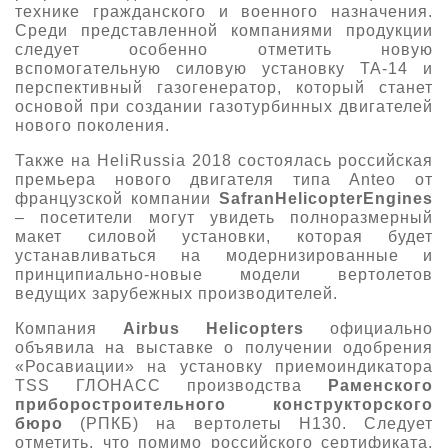
технике гражданского и военного назначения.
Среди представленной компаниями продукции
следует особенно отметить новую
вспомогательную силовую установку ТА-14 и
перспективный газогенератор, который станет
основой при создании газотурбинных двигателей
нового поколения.
Также на HeliRussia 2018 состоялась российская
премьера нового двигателя типа Anteo от
французской компании
Safran
Helicopter
Engines
– посетители могут увидеть полноразмерный
макет силовой установки, которая будет
устанавливаться на модернизированные и
принципиально-новые модели вертолетов
ведущих зарубежных производителей.
Компания
Airbus Helicopters
официально
объявила на выставке о получении одобрения
«Росавиации» на установку приемоиндикатора
TSS ГЛОНАСС производства
Раменского
приборостроительного конструкторского
бюро
(РПКБ) на вертолеты H130. Следует
отметить, что помимо российского сертификата,