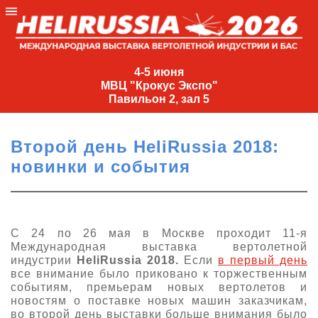
4-
5
4-5 июня
МВЦ "Крокус Экспо"
июня
Павильон 2, зал 5
МВЦ
"Крокус
Второй день HeliRussia 2018:
Экспо"
новинки и события
Павильон
2,
зал
5
С 24 по 26 мая в Москве проходит 11-я
Международная выставка вертолетной
+7
индустрии
HeliRussia 2018.
Если
в первый день
(495)
все внимание было приковано к торжественным
477-
событиям, премьерам новых вертолетов и
33-81
новостям о поставке новых машин заказчикам,
nguage
во второй день выставки больше внимания было