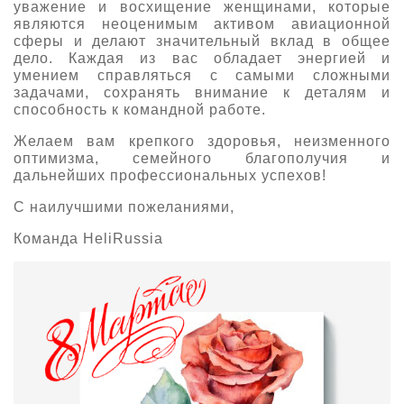
уважение и восхищение женщинами, которые
О выставке
являются неоценимым активом авиационной
сферы и делают значительный вклад в общее
ограмма
Партнеры выставки
дело. Каждая из вас обладает энергией и
умением справляться с самыми сложными
астники
Крокус Экспо
задачами, сохранять внимание к деталям и
Для участников
способность к командной работе.
Даты будущих выставок
Для посетителей
Заявка на участие
Желаем вам крепкого здоровья, неизменного
Для СМИ
Место проведения HeliRussia
оптимизма, семейного благополучия и
Документы
Заочное участие
дальнейших профессиональных успехов!
Архив
Аккредитация прессы
Схема проезда
Контакты
Прилет на выставку
С наилучшими пожеланиями,
Условия инфопартнёрства
Правила доступа и пребывания Крокус Экспо
Команда HeliRussia
Основные требования МВЦ «Крокус Экспо»
Положение об аккредитации
Публикации о выставке
Пресс-релизы