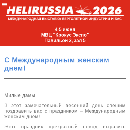
4-
5
4-5 июня
МВЦ "Крокус Экспо"
июня
Павильон 2, зал 5
МВЦ
"Крокус
С Международным женским
Экспо"
днем!
Павильон
2,
зал
5
Милые дамы!
+7
В этот замечательный весенний день спешим
(495)
поздравить вас с праздником – Международным
477-
женским днем!
33-81
nguage
Этот праздник прекрасный повод выразить