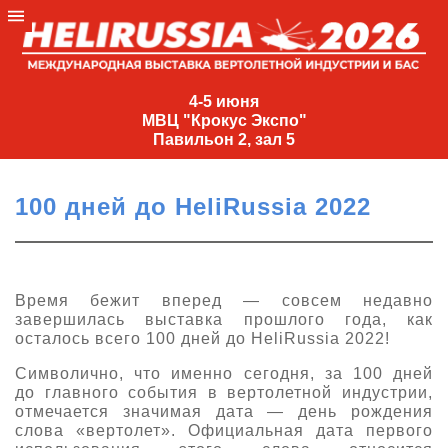
4-
5
4-5 июня
МВЦ "Крокус Экспо"
июня
Павильон 2, зал 5
МВЦ
"Крокус
100 дней до HeliRussia 2022
Экспо"
Павильон
2,
зал
Время бежит вперед — совсем недавно
завершилась выставка прошлого года, как
5
осталось всего 100 дней до HeliRussia 2022!
+7
(495)
Символично, что именно сегодня, за 100 дней
477-
до главного события в вертолетной индустрии,
33-81
отмечается значимая дата — день рождения
слова «вертолет». Официальная дата первого
nguage