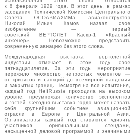
использования этого слова относится
к 8 февраля 1929 года. В этот день, в рамках
О выставке
заседания Технической Комиссии Центрального
ограмма
Партнеры выставки
Совета ОСОАВИАХИМа, авиаконструктор
Николай Ильич Камов назвал свое
астники
изобретение — первый
Крокус Экспо
Для участников
советский ВЕРТОЛЕТ Каскр-1 «Красный
инженер». Невозможно представить
Даты будущих выставок
Для посетителей
Заявка на участие
современную авиацию без этого слова.
Для СМИ
Место проведения HeliRussia
Документы
Заочное участие
Международная выставка вертолетной
Архив
Аккредитация прессы
индустрии отмечает в этом году свое
Схема проезда
Контакты
Прилет на выставку
пятнадцатилетие. За эти годы мероприятие
Условия инфопартнёрства
пережило множество непростых моментов —
Правила доступа и пребывания Крокус Экспо
от кризисов и санкций до всемирной пандемии
Основные требования МВЦ «Крокус Экспо»
и закрытых границ. Несмотря на все испытания,
Положение об аккредитации
каждый год HeliRussia проходила на высоком
уровне, преумножая количество экспонентов
Публикации о выставке
и гостей. Сегодня выставка гордо может назвать
себя крупнейшим событием авиационной
Пресс-релизы
отрасли в Европе и Центральной Азии.
Организаторы каждый год стараются удивить
участников оригинальными стендами,
насыщенной деловой программой и значимыми