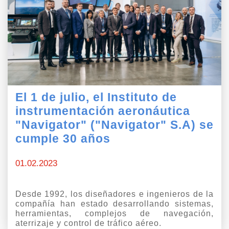
33-81
nguage
El evento
a de Negocios
Discursos de bienvenida
ra los Participantes
Información para los Visitantes
El 1 de julio, el Instituto de
Información para los Medios
instrumentación aeronáutica
Archivo
"Navigator" ("Navigator" S.A) se
Datos de contacto
cumple 30 años
01.02.2023
Desde 1992, los diseñadores e ingenieros de la
compañía han estado desarrollando sistemas,
herramientas, complejos de navegación,
aterrizaje y control de tráfico aéreo.