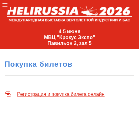
4-
5
4-5 июня
МВЦ "Крокус Экспо"
июня
Павильон 2, зал 5
МВЦ
"Крокус
Покупка билетов
Экспо"
Павильон
2,
зал
Регистрация и покупка билета онлайн
5
+7
(495)
477-
33-81
nguage