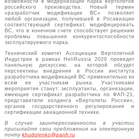
возможности в модернизации парка вертолетов
российского производства. Новый термин
О выставке
«разработчик модификации ВС» позволяет
ограмма
Партнеры выставки
любой организации, получившей в Росавиации
соответствующий сертификат, модифицировать
астники
Крокус Экспо
ВС, что в конечном счете способствует решению
Для участников
проблемы повышения конкурентоспособности
эксплуатируемого парка.
Даты будущих выставок
Для посетителей
Заявка на участие
Для СМИ
Технический комитет Ассоциации Вертолетной
Место проведения HeliRussia
Документы
Заочное участие
Индустрии в рамках HeliRussia 2020 проведет
Архив
Аккредитация прессы
панельную дискуссию, на которой обсудят
Схема проезда
Контакты
Прилет на выставку
перспективы внедрения в России института
Условия инфопартнёрства
разработчика модификаций ВС
применительно ко
Правила доступа и пребывания Крокус Экспо
всем ее участникам рынка. Участниками
Основные требования МВЦ «Крокус Экспо»
Положение об аккредитации
мероприятия станут: эксплуатанты, организации,
имеющие сертификат разработчика по ФАП-21,
представители холдинга «Вертолеты России»,
Публикации о выставке
органов государственного регулирования и
сертификации авиационной техники.
Пресс-релизы
В случае заинтересованности в участии
присылайте свои предложения на электронную
почту
khudolenko@panh.ru