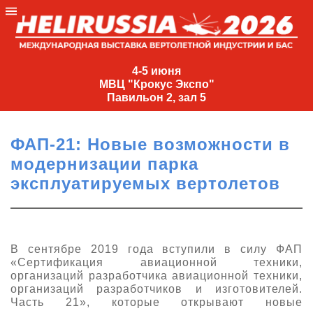
4-
5
4-5 июня
МВЦ "Крокус Экспо"
июня
Павильон 2, зал 5
МВЦ
"Крокус
ФАП-21: Новые возможности в
Экспо"
модернизации парка
Павильон
эксплуатируемых вертолетов
2,
зал
5
+7
В сентябре 2019 года вступили в силу ФАП
(495)
«Сертификация авиационной техники,
477-
организаций разработчика авиационной техники,
33-81
организаций разработчиков и изготовителей.
Часть 21», которые открывают новые
nguage