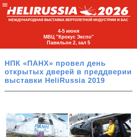
4-
5
4-5 июня
МВЦ "Крокус Экспо"
июня
Павильон 2, зал 5
МВЦ
"Крокус
НПК «ПАНХ» провел день
Экспо"
открытых дверей в преддверии
Павильон
выставки HeliRussia 2019
2,
зал
5
+7
(495)
477-
33-81
nguage