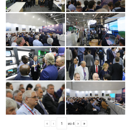
«
‹
из
4
›
»