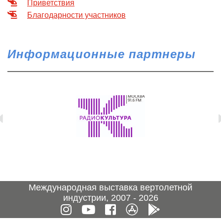
Приветствия
О выставке
Благодарности участников
ограмма
Партнеры выставки
астники
Крокус Экспо
Информационные партнеры
Для участников
Даты будущих выставок
Для посетителей
Заявка на участие
Для СМИ
Место проведения HeliRussia
Документы
Заочное участие
Архив
Аккредитация прессы
Схема проезда
Контакты
Прилет на выставку
Условия инфопартнёрства
Правила доступа и пребывания Крокус Экспо
Основные требования МВЦ «Крокус Экспо»
Положение об аккредитации
Публикации о выставке
Пресс-релизы
Международная выставка вертолетной
индустрии, 2007 - 2026