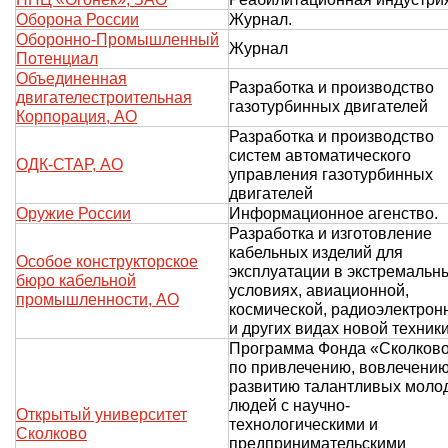
Оборона России
Журнал.
Оборонно-Промышленный
Журнал
Потенциал
Объединенная
Разработка и производство
двигателестроительная
газотурбинных двигателей
Корпорация, АО
Разработка и производство
систем автоматического
ОДК-СТАР, АО
управления газотурбинных
двигателей
Оружие России
Информационное агенство.
Разработка и изготовление
кабельных изделий для
Особое конструкторское
эксплуатации в экстремальн
бюро кабельной
условиях, авиационной,
промышленности, АО
космической, радиоэлектрон
и других видах новой техники
Программа Фонда «Сколков
по привлечению, вовлечению
развитию талантливых моло
людей с научно-
Открытый университет
технологическими и
Сколково
предпринимательскими