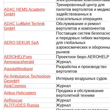
Тренировочный центр для
О выставке
ADAC HEMS Academy
пилотов вертолетов и медико
ограмма
Партнеры выставки
GmbH
задействованных в
спасательных операциях
астники
ADAC Luftfahrt Technik
Обслуживание и ремонт
Крокус Экспо
Для участников
GmbH
вертолетов и компонентов
Поставщик систем безопасн
Даты будущих выставок
Для посетителей
Заявка на участие
и передовых гибких материа
Для СМИ
Место проведения HeliRussia
AERO SEKUR SpA
для глобальных
Документы
Заочное участие
аэрокосмических и оборонн
Архив
Аккредитация прессы
рынков
Схема проезда
Контакты
Прилет на выставку
AEROHELP.pro
Проектное бюро AEROHELP
Условия инфопартнёрства
Aerospaceherald
Журнал.
Правила доступа и пребывания Крокус Экспо
Основные требования МВЦ «Крокус Экспо»
Разработка и производство
AgustaWestland
Положение об аккредитации
вертолетов
Air Ambulance Technology
Интерьер воздушных судов.
Публикации о выставке
GesmbH
Air&Cosmos
Журнал
Пресс-релизы
Продажа и обслуживание
Airbus Helicopters
вертолетной техники
AirRescue
Журнал
ALTITUDES Russia
Журнал