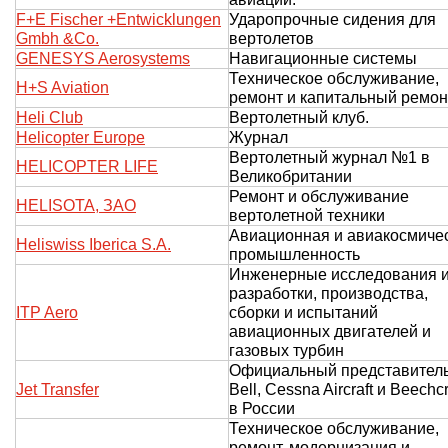
F+E Fischer +Entwicklungen
Ударопрочные сидения для
Gmbh &Co.
вертолетов
GENESYS Aerosystems
Навигационные системы
Техническое обслуживание,
H+S Aviation
ремонт и капитальный ремон
Heli Club
Вертолетный клуб.
Helicopter Europe
Журнал
Вертолетный журнал №1 в
HELICOPTER LIFE
Великобритании
Ремонт и обслуживание
HELISOTA, ЗАО
вертолетной техники
Авиационная и авиакосмиче
Heliswiss Iberica S.A.
промышленность
Инженерные исследования 
разработки, производства,
ITP Aero
сборки и испытаний
авиационных двигателей и
газовых турбин
Официальный представител
Jet Transfer
Bell, Cessna Aircraft и Beechcr
в России
Техническое обслуживание,
ремонт, модернизация и