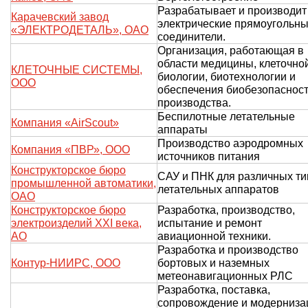
Разрабатывает и производит
Карачевский завод
электрические прямоугольн
«ЭЛЕКТРОДЕТАЛЬ», ОАО
соединители.
Организация, работающая в
области медицины, клеточно
КЛЕТОЧНЫЕ СИСТЕМЫ,
биологии, биотехнологии и
ООО
обеспечения биобезопаснос
производства.
Беспилотные летательные
Компания «AirScout»
аппараты
Производство аэродромных
Компания «ПВР», ООО
источников питания
Конструкторское бюро
САУ и ПНК для различных ти
промышленной автоматики,
летательных аппаратов
ОАО
Конструкторское бюро
Разработка, производство,
электроизделий XXI века,
испытание и ремонт
АО
авиационной техники.
Разработка и производство
Контур-НИИРС, ООО
бортовых и наземных
метеонавигационных РЛС
Разработка, поставка,
сопровождение и модерниза