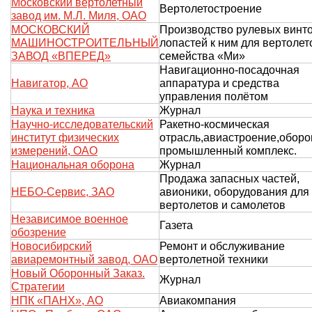
Московский вертолетный
Вертолетостроение
завод им. М.Л. Миля, ОАО
МОСКОВСКИЙ
Производство рулевых винто
МАШИНОСТРОИТЕЛЬНЫЙ
лопастей к ним для вертолет
ЗАВОД «ВПЕРЕД»
семейства «Ми»
Навигационно-посадочная
Навигатор, АО
аппаратура и средства
управления полётом
Наука и техника
Журнал
Научно-исследовательский
Ракетно-космическая
институт физических
отрасль,авиастроение,оборо
измерений, ОАО
промышленный комплекс.
Национальная оборона
Журнал
Продажа запасных частей,
НЕБО-Сервис, ЗАО
авионики, оборудования для
вертолетов и самолетов
Независимое военное
Газета
обозрение
Новосибирский
Ремонт и обслуживание
авиаремонтный завод, ОАО
вертолетной техники
Новый Оборонный Заказ.
Журнал
Стратегии
НПК «ПАНХ», АО
Авиакомпания