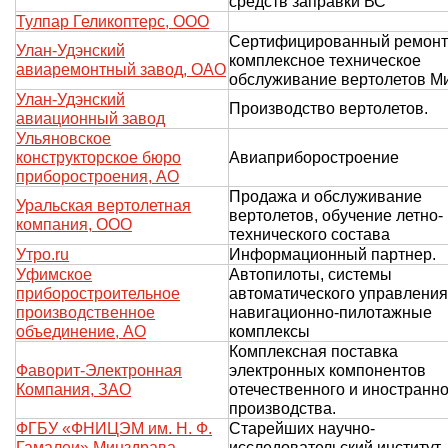
средств заправки ВС
Тулпар Геликоптерс, ООО
Сертифицированный ремонт
Улан-Удэнский
комплексное техническое
авиаремонтный завод, ОАО
обслуживание вертолетов М
Улан-Удэнский
Производство вертолетов.
авиационный завод
Ульяновское
конструкторское бюро
Авиаприборостроение
приборостроения, АО
Продажа и обслуживание
Уральская вертолетная
вертолетов, обучение летно-
компания, ООО
технического состава
Утро.ru
Информационный партнер.
Уфимское
Автопилоты, системы
приборостроительное
автоматического управления
производственное
навигационно-пилотажные
объединение, АО
комплексы
Комплексная поставка
Фаворит-Электронная
электронных компонентов
Компания, ЗАО
отечественного и иностранно
производства.
ФГБУ «ФНИЦЭМ им. Н. Ф.
Старейших научно-
Гамалеи» Минздрава
исследовательский институт