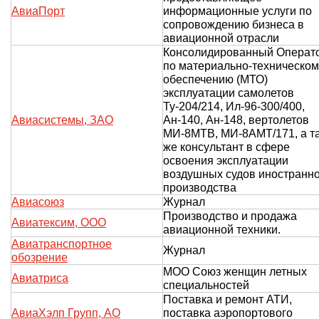
АвиаПорт
информационные услуги по
сопровождению бизнеса в
авиационной отрасли
Консолидированный Операт
по материально-техническом
обеспечению (МТО)
эксплуатации самолетов
Ту-204/214, Ил-96-300/400,
Авиасистемы, ЗАО
Ан-140, Ан-148, вертолетов
МИ-8МТВ, МИ-8АМТ/171, а т
же консультант в сфере
освоения эксплуатации
воздушных судов иностранн
производства
Авиасоюз
Журнал
Производство и продажа
Авиатексим, ООО
авиационной техники.
Авиатранспортное
Журнал
обозрение
МОО Союз женщин летных
Авиатриса
специальностей
Поставка и ремонт АТИ,
АвиаХэлп Групп, АО
поставка аэропортового