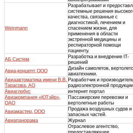
Разрабатывает и предоставл
системные решения высоког
качества, связанные с
диагностикой, лечением и
Weinmann
спасением жизни, для
применения в области
экстренной медицины и
респираторной помощи
пациенту.
Разработка и внедрение IT-
АБ Систем
решений
Дизайн самолетов, вертолето
Авиа-концепт, ООО
авиатехники.
Авиаавтоматика имени В.В.
Разработчик и производител
Тарасова, АО
радиоэлектронной продукци
Авиаглобус
интернет портал
Авиакомпания «ЮТэйр»,
Пассажирские перевозки и
ОАО
вертолетные работы
Продажа воздушных судов и
Авиамастер, ООО
запасных частей.
Авиапанорама
Журнал
Отраслевое агентство,
предоставляющее