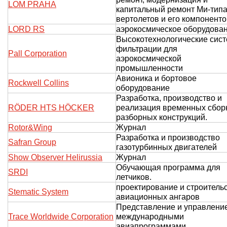
LOM PRAHA
капитальный ремонт Ми-тип
вертолетов и его компоненто
LORD RS
аэрокосмическое оборудова
Высокотехнологические сис
фильтрации для
Pall Corporation
аэрокосмической
промышленности
Авионика и бортовое
Rockwell Collins
оборудование
Разработка, производство и
RÖDER HTS HÖCKER
реализация временных сбор
разборных конструкций.
Rotor&Wing
Журнал
Разработка и производство
Safran Group
газотурбинных двигателей
Show Observer Helirussia
Журнал
Обучающая программа для
SRDI
летчиков.
проектирование и строитель
Stematic System
авиационных ангаров
Представление и управлени
Trace Worldwide Corporation
международными
авиапрограммами