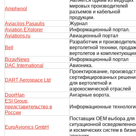
Является одним из ведущих
мировых производителей
Amphenol
разъемов и кабельной
продукции.
Aviacijos Pasaulis
Журнал
Aviation EXplorer
Информационный портал.
Aviations.ru
Авиационный портал
Разработчик и производител
Bell
вертолетной техники, прода
вертолетов и комплектующи
BizavNews
Информационный портал
DAC International
Авионика.
Проектирование, производс
сертифицированных решени
DART Aerospace Ltd
для вертолетной и
аэрокосмической отраслей
DoorHan
Ангарные ворота.
ESI Group,
представительство в
Информационные технологи
России
Поставщик OEM выбора для
ситуационной осведомленно
EuroAvionics GmbH
и космических систем в бизн
авиации.