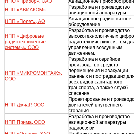
НПО «Прибор», ОАО
Авиационное приборострое
Разработка и производство
НПП «АВИАКОМ»
авиационной аппаратуры
Авиационное радиосвязное
НПП «Полет», АО
оборудование
Разработка и производство
НПП «Цифровые
высокотехнологичных цифр
радиотехнические
радиотехнических систем дл
системы» ООО
управления воздушным
движением.
Разработка и серийное
производство средств
перемещения и эвакуации
НПП «МИКРОМОНТАЖ»,
раненых и пострадавших дл
ООО
всех видов санитарного
транспорта, а также служб
спасения
Проектирование и производ
НПП ДжиаР, ООО
двигателей внутреннего
сгорания
Разработка и производство
НПП Прима, ООО
авиационной аппаратуры
радиосвязи
НПЦ «Огонек», ЗАО
Реабилитационная индустри