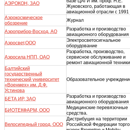
базе ЦАГИ им. проф. Н.Е.
АЭРОКОН, ЗАО
Жуковского, работающая в
авиационной отрасли с 1991 
Аэрокосмическое
Журнал
обозрение
Разработка и производство
Аэроприбор-Восход, АО
авиационного оборудования
Электросветосигнальное
Аэросвет,ООО
оборудование
Разработка, производство,
Аэросила НПП, ОАО
сервисное обслуживание и
ремонт авиационной техники
Балтийский
государственный
технический университет
Образовательное учреждени
«Военмех» им. Д.Ф.
Устинова
Разработка и производство
БЕТА ИР, ЗАО
авиационного оборудования
Медицинские перевязочные
БИОТЕКФАРМ, ООО
средства.
Дистрибуция на территории
Велосипедный город, ООО
Российской Федерации торг
марок Brompton и Mobiky.