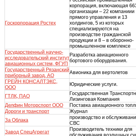
корпорация, включающая 66
организации – 22 компаниии
прямого управления и 13
Госкорпорация Ростех
холдингов, 5 из которых
специализируются на
производстве гражданской
продукции и 8 – в оборонно-
промышленном комплексе
Государственный научно-
Разработка авиационного
исследовательский институт
бортового оборудования.
авиационных систем, ФГУП
Государственный Рязанский
Авионика для вертолетов
приборный завод, АО
ГРЕЙН КОНСАЛТЭКС,
Юридические услуги.
ООО
Государственная Транспорт
ГТЛК, ПАО
Лизинговая Компания
Делфин Моторспорт ООО
Поставка авиационного топл
Дороги и транспорт
Журнал
производство и обслуживан
За Облака
СВС
Производитель техники для
Завод СпецАгрегат
обслуживания воздушных су