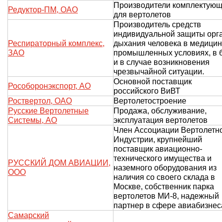
Производители комплектую
Редуктор-ПМ, ОАО
для вертолетов
Производитель средств
индивидуальной защиты орг
Респираторный комплекс,
дыхания человека в медицин
ЗАО
промышленных условиях, в 
и в случае возникновения
чрезвычайной ситуации.
Основной поставщик
Рособоронэкспорт, АО
российского ВиВТ
Роствертол, ОАО
Вертолетостроение
Русские Вертолетные
Продажа, обслуживание,
Системы, АО
эксплуатация вертолетов
Член Ассоциации Вертолетн
Индустрии, крупнейший
поставщик авиационно-
технического имущества и
РУССКИЙ ДОМ АВИАЦИИ,
наземного оборудования из
ООО
наличия со своего склада в
Москве, собственник парка
вертолетов МИ-8, надежный
партнер в сфере авиабизнес
Самарский