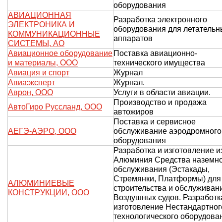
оборудования
АВИАЦИОННАЯ
Разработка электронного
ЭЛЕКТРОНИКА И
оборудования для летательн
КОММУНИКАЦИОННЫЕ
аппаратов
СИСТЕМЫ, АО
Авиационное оборудование
Поставка авиационно-
и материалы, ООО
технического имущества
Авиация и спорт
Журнал
Авиаэксперт
Журнал.
Аврон, ООО
Услуги в области авиации.
Производство и продажа
АвтоГиро Руссланд, ООО
автожиров
Поставка и сервисное
АЕГЭ-АЭРО, ООО
обслуживание аэродромного
оборудования
Разработка и изготовление и
Алюминия Средства наземн
обслуживания (Эстакады,
Стремянки, Платформы) для
АЛЮМИНИЕВЫЕ
строительства и обслуживан
КОНСТРУКЦИИ, ООО
Воздушных судов. Разработк
изготовление Нестандартног
технологического оборудова