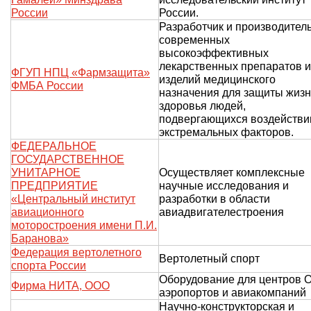
России
России.
Разработчик и производител
современных
высокоэффективных
лекарственных препаратов и
ФГУП НПЦ «Фармзащита»
изделий медицинского
ФМБА России
назначения для защиты жизн
здоровья людей,
подвергающихся воздейств
экстремальных факторов.
ФЕДЕРАЛЬНОЕ
ГОСУДАРСТВЕННОЕ
УНИТАРНОЕ
Осуществляет комплексные
ПРЕДПРИЯТИЕ
научные исследования и
«Центральный институт
разработки в области
авиационного
авиадвигателестроения
моторостроения имени П.И.
Баранова»
Федерация вертолетного
Вертолетный спорт
спорта России
Оборудование для центров 
Фирма НИТА, ООО
аэропортов и авиакомпаний
Научно-конструкторская и