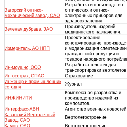
Разработка и производство
Загорский оптико-
оптических и оптико-
механический завод, ОАО
электронных приборов для
здравоохранения.
Производитель изделий
Зеленая дубрава, ЗАО
медицинского назначения.
Проектирование,
конструирование, производс
Измеритель, АО НПП
и модернизация спецтехники
гражданской продукции и
товаров народного потребле
Разработка тележек для
Ин-моушнс, ООО
транспортировки вертолетов
Ингосстрах, СПАО
Страхование
Инженер и промышленник
Журнал
сегодня
Комплексная разработка и
ИНЖИНИТИ
производство изделий из
композитов.
Интерфакс-АВН
Агентство военных новостей
Казанский Вертолетный
Вертолетостроение
Завод, ОАО
Камов, ОАО
Вертолетостроение