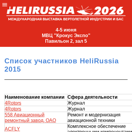
4-
5
4-5 июня
МВЦ "Крокус Экспо"
июня
Павильон 2, зал 5
МВЦ
"Крокус
Список участников HeliRussia
Экспо"
2015
Павильон
2,
зал
5
Наименование компании
Сфера деятельности
+7
4Rotors
Журнал
(495)
4Rotors
Журнал
477-
558 Авиационный
Ремонт и модернизация
ремонтный завод, ОАО
авиационной техники
33-81
Комплексное обеспечение
nguage
ACFLY
электронными компонентами