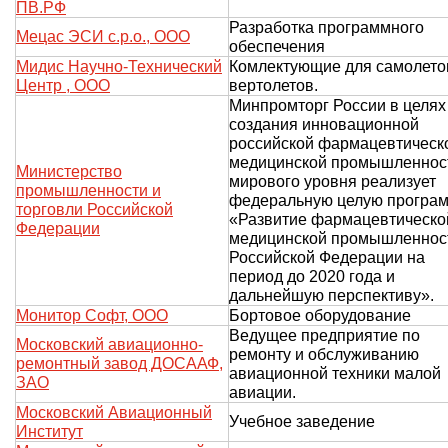
ПВ.РФ
Разработка программного
Мецас ЭСИ с.р.о., ООО
обеспечения
Мидис Научно-Технический
Комлектующие для самолето
Центр , ООО
вертолетов.
Минпромторг России в целях
создания инновационной
российской фармацевтическ
медицинской промышленнос
Министерство
мирового уровня реализует
промышленности и
федеральную целую програ
торговли Российской
«Развитие фармацевтическо
Федерации
медицинской промышленнос
Российской Федерации на
период до 2020 года и
дальнейшую перспективу».
Монитор Софт, ООО
Бортовое оборудование
Ведущее предприятие по
Московский авиационно-
ремонту и обслуживанию
ремонтный завод ДОСААФ,
авиационной техники малой
ЗАО
авиации.
Московский Авиационный
Учебное заведение
Институт