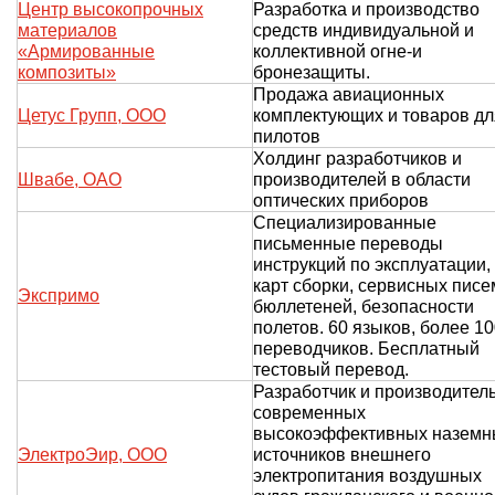
Центр высокопрочных
Разработка и производство
материалов
средств индивидуальной и
«Армированные
коллективной огне-и
композиты»
бронезащиты.
Продажа авиационных
Цетус Групп, ООО
комплектующих и товаров дл
пилотов
Холдинг разработчиков и
Швабе, ОАО
производителей в области
оптических приборов
Специализированные
письменные переводы
инструкций по эксплуатации,
карт сборки, сервисных писе
Экспримо
бюллетеней, безопасности
полетов. 60 языков, более 1
переводчиков. Бесплатный
тестовый перевод.
Разработчик и производител
современных
высокоэффективных наземн
ЭлектроЭир, ООО
источников внешнего
электропитания воздушных