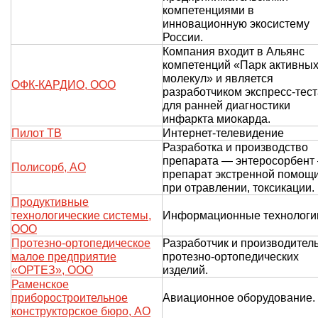
компетенциями в
инновационную экосистему
России.
Компания входит в Альянс
компетенций «Парк активны
молекул» и является
ОФК-КАРДИО, ООО
разработчиком экспресс-тест
для ранней диагностики
инфаркта миокарда.
Пилот ТВ
Интернет-телевидение
Разработка и производство
препарата — энтеросорбент
Полисорб, АО
препарат экстренной помощ
при отравлении, токсикации.
Продуктивные
технологические системы,
Информационные технологи
ООО
Протезно-ортопедическое
Разработчик и производител
малое предприятие
протезно-ортопедических
«ОРТЕЗ», ООО
изделий.
Раменское
приборостроительное
Авиационное оборудование.
конструкторское бюро, АО