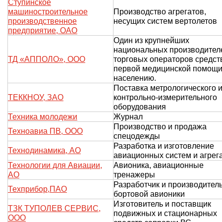
Ступинское
машиностроительное
Производство агрегатов,
производственное
несущих систем вертолетов
предприятие, ОАО
Один из крупнейших
национальных производител
ТД «АППОЛО», ООО
торговых операторов средст
первой медицинской помощ
населению.
Поставка метрологического 
ТЕККНОУ, ЗАО
контрольно-измерительного
оборудования
Техника молодежи
Журнал
Производство и продажа
Техноавиа ПВ, ООО
спецодежды
Разработка и изготовление
Технодинамика, АО
авиационных систем и агрег
Технологии для Авиации,
Авионика, авиационные
АО
тренажеры
Разработчик и производител
Техприбор,ПАО
бортовой авионики
Изготовитель и поставщик
ТЗК ТУПОЛЕВ СЕРВИС,
подвижных и стационарных
ООО