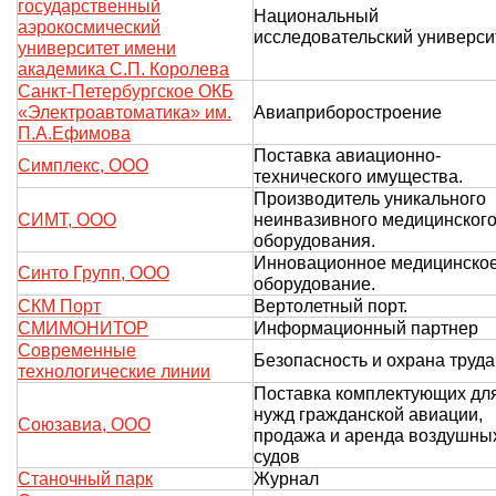
государственный
Национальный
аэрокосмический
исследовательский универси
университет имени
академика С.П. Королева
Санкт-Петербургское ОКБ
«Электроавтоматика» им.
Авиаприборостроение
П.А.Ефимова
Поставка авиационно-
Симплекс, ООО
технического имущества.
Производитель уникального
СИМТ, ООО
неинвазивного медицинског
оборудования.
Инновационное медицинско
Синто Групп, ООО
оборудование.
СКМ Порт
Вертолетный порт.
СМИМОНИТОР
Информационный партнер
Современные
Безопасность и охрана труда
технологические линии
Поставка комплектующих дл
нужд гражданской авиации,
Союзавиа, ООО
продажа и аренда воздушны
судов
Станочный парк
Журнал