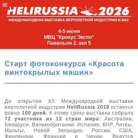
4-
5
4-5 июня
МВЦ "Крокус Экспо"
июня
Павильон 2, зал 5
МВЦ
"Крокус
Cтарт фотоконкурса «Красота
Экспо"
винтокрылых машин»
Павильон
2,
зал
5
До открытия XII Международной выставки
вертолетной индустрии
HeliRussia 2019
остается
+7
ровно
100 дней.
К этому сроку выставка собрала
(495)
72 участника из 13 стран мира:
Австралии,
477-
Беларуси, Великобритании, Испании, КНР, Литвы,
33-81
Мальты, Новой Зеландии, России, США,
nguage
Финляндии, Франции и Чехии. Ведутся