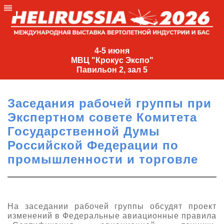
4-
5
4-5 июня
МВЦ "Крокус Экспо"
июня
Павильон 2, зал 5
МВЦ
"Крокус
Заседания рабочей группы при
Экспо"
Экспертном совете Комитета
Павильон
Государственной Думы
2,
Российской Федерации по
зал
промышленности и торговле
5
+7
(495)
477-
33-81
На заседании рабочей группы обсудят проект
изменений в Федеральные авиационные правила
nguage