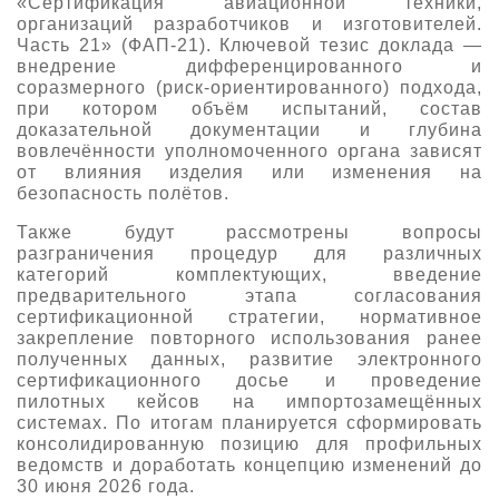
«Сертификация авиационной техники,
организаций разработчиков и изготовителей.
О выставке
Часть 21» (ФАП-21). Ключевой тезис доклада —
ограмма
Партнеры выставки
внедрение дифференцированного и
соразмерного (риск-ориентированного) подхода,
астники
при котором объём испытаний, состав
Крокус Экспо
Для участников
доказательной документации и глубина
вовлечённости уполномоченного органа зависят
Даты будущих выставок
Для посетителей
Заявка на участие
от влияния изделия или изменения на
Для СМИ
Место проведения HeliRussia
безопасность полётов.
Документы
Заочное участие
Архив
Аккредитация прессы
Также будут рассмотрены вопросы
Схема проезда
Контакты
Прилет на выставку
разграничения процедур для различных
Условия инфопартнёрства
категорий комплектующих, введение
Правила доступа и пребывания Крокус Экспо
предварительного этапа согласования
Основные требования МВЦ «Крокус Экспо»
Положение об аккредитации
сертификационной стратегии, нормативное
закрепление повторного использования ранее
полученных данных, развитие электронного
Публикации о выставке
сертификационного досье и проведение
пилотных кейсов на импортозамещённых
Пресс-релизы
системах. По итогам планируется сформировать
консолидированную позицию для профильных
ведомств и доработать концепцию изменений до
30 июня 2026 года.