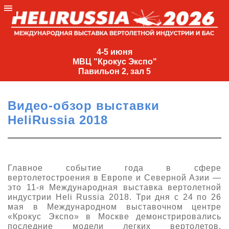
4-
5
4-5 июня
МВЦ "Крокус Экспо"
июня
Павильон 2, зал 5
МВЦ
"Крокус
Видео-обзор выставки
Экспо"
HeliRussia 2018
Павильон
2,
зал
5
Главное событие года в сфере
вертолетостроения в Европе и Северной Азии —
+7
это 11-я Международная выставка вертолетной
(495)
индустрии Heli Russia 2018. Три дня с 24 по 26
477-
мая в Международном выставочном центре
33-81
«Крокус Экспо» в Москве демонстрировались
nguage
последние модели легких вертолетов,