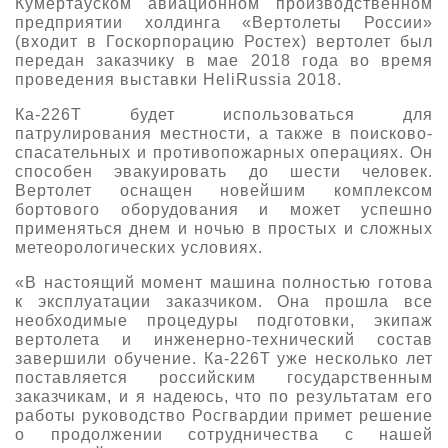
Кумертауском авиационном производственном
предприятии холдинга «Вертолеты России»
О выставке
(входит в Госкорпорацию Ростех) вертолет был
ограмма
Партнеры выставки
передан заказчику в мае 2018 года во время
проведения выставки HeliRussia 2018.
астники
Крокус Экспо
Для участников
Ка-226Т будет использоваться для
патрулирования местности, а также в поисково-
Даты будущих выставок
Для посетителей
Заявка на участие
спасательных и противопожарных операциях. Он
Для СМИ
способен эвакуировать до шести человек.
Место проведения HeliRussia
Документы
Заочное участие
Вертолет оснащен новейшим комплексом
Архив
Аккредитация прессы
бортового оборудования и может успешно
Схема проезда
Контакты
Прилет на выставку
применяться днем и ночью в простых и сложных
Условия инфопартнёрства
метеорологических условиях.
Правила доступа и пребывания Крокус Экспо
Основные требования МВЦ «Крокус Экспо»
«В настоящий момент машина полностью готова
Положение об аккредитации
к эксплуатации заказчиком. Она прошла все
необходимые процедуры подготовки, экипаж
Публикации о выставке
вертолета и инженерно-технический состав
завершили обучение. Ка-226Т уже несколько лет
Пресс-релизы
поставляется российским государственным
заказчикам, и я надеюсь, что по результатам его
работы руководство Росгвардии примет решение
о продолжении сотрудничества с нашей