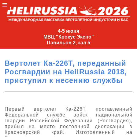
4-
5
4-5 июня
МВЦ "Крокус Экспо"
июня
Павильон 2, зал 5
МВЦ
"Крокус
Вертолет Ка-226Т, переданный
Экспо"
Росгвардии на HeliRussia 2018,
Павильон
приступил к несению службы
2,
зал
5
+7
Первый вертолет Ка-226Т, поставленный
(495)
Федеральной службе войск национальной
477-
гвардии Российской Федерации (Росгвардия),
33-81
прибыл на место постоянной дислокации в
Красноярский край. Изготовленный на
nguage