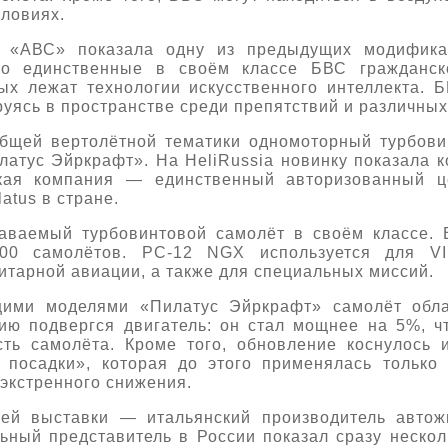
словиях.
 «АВС» показала одну из предыдущих модифика
это единственные в своём классе БВС гражданск
ых лежат технологии искусственного интеллекта.
уясь в пространстве среди препятствий и различных
бщей вертолётной тематики одномоторный турбов
атус Эйркрафт». На HeliRussia новинку показала 
йская компания — единственный авторизованный 
atus в стране.
ваемый турбовинтовой самолёт в своём классе. 
800 самолётов. PC-12 NGX используется для VIP
нитарной авиации, а также для специальных миссий.
ими моделями «Пилатус Эйркрафт» самолёт обла
ию подвергся двигатель: он стал мощнее на 5%, ч
сть самолёта. Кроме того, обновление коснулось 
 посадки», которая до этого применялась только 
экстренного снижения.
ей выставки — итальянский производитель автожи
ый представитель в России показал сразу нескол