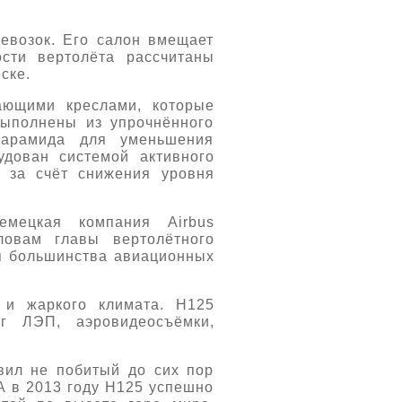
евозок. Его салон вмещает
сти вертолёта рассчитаны
ске.
ающими креслами, которые
выполнены из упрочнённого
 арамида для уменьшения
удован системой активного
 за счёт снижения уровня
емецкая компания Airbus
ловам главы вертолётного
ля большинства авиационных
 и жаркого климата. H125
г ЛЭП, аэровидеосъёмки,
вил не побитый до сих пор
 А в 2013 году H125 успешно