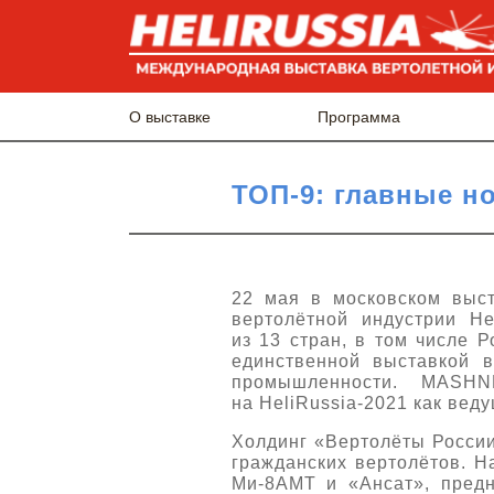
О выставке
Программа
ТОП-9: главные но
22 мая в московском выс
вертолётной индустрии H
из 13 стран, в том числе 
единственной выставкой 
промышленности. MASHN
на HeliRussia-2021 как вед
Холдинг «Вертолёты России
гражданских вертолётов. Н
Ми-8АМТ и «Ансат», предн