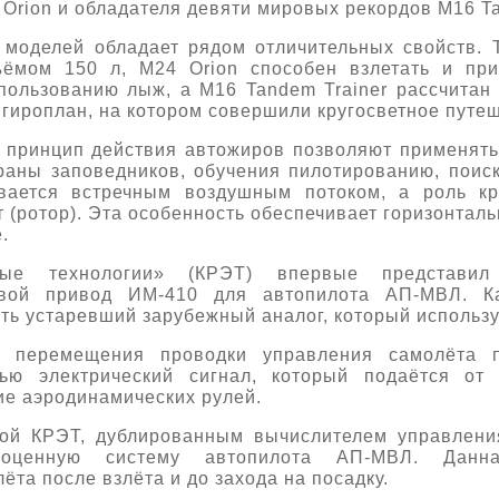
Orion и обладателя девяти мировых рекордов M16 Ta
моделей обладает рядом отличительных свойств. 
ёмом 150 л, M24 Orion способен взлетать и при
пользованию лыж, а M16 Tandem Trainer рассчита
гироплан, на котором совершили кругосветное путе
 принцип действия автожиров позволяют применят
храны заповедников, обучения пилотированию, поиск
вается встречным воздушным потоком, а роль кр
ротор). Эта особенность обеспечивает горизонталь
.
нные технологии» (КРЭТ) впервые представи
евой привод ИМ-410 для автопилота АП-МВЛ. Ка
ть устаревший зарубежный аналог, который использу
я перемещения проводки управления самолёта 
ью электрический сигнал, который подаётся от а
е аэродинамических рулей.
кой КРЭТ, дублированным вычислителем управлен
оценную систему автопилота АП-МВЛ. Данна
ёта после взлёта и до захода на посадку.