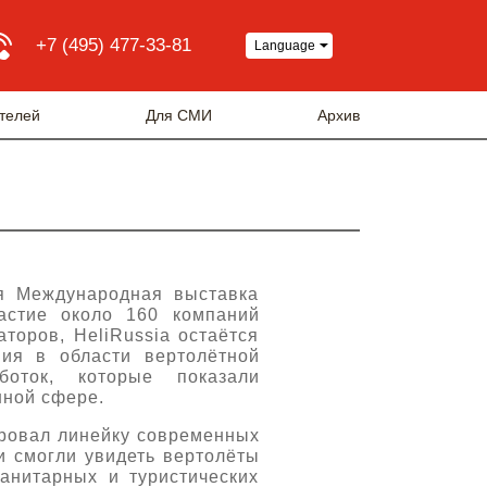
+7 (495) 477-33-81
Language
телей
Для СМИ
Архив
я Международная выставка
астие около 160 компаний
торов, HeliRussia остаётся
ия в области вертолётной
оток, которые показали
нной сфере.
ировал линейку современных
и смогли увидеть вертолёты
анитарных и туристических