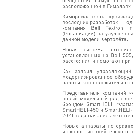
осуществил самую высоко
расположенной в Гималаях 
Заморский гость, производ
последних разработок — одн
компания Bell Textron I
(Росавиации) на улучшенны
данной модели вертолёта.
Новая система автопило
установленные на Bell 505
расстояния и помогают при
Как заявил управляющий
модернизированное оборудо
работы, что положительно с
Представители компаний «
новый модельный ряд своег
брендом SmartHELI. Флагм
SmartHELI-450 и SmartHELI-
2021 года начались лётные 
Новые аппараты по сравне
и скоростью крейсерского 