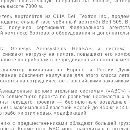
горную спасательную операцию на Лхоцзе, четвёр
на высоте 7800 м.
итель вертолётов из США Bell Textron Inc., проде
одвигательный газотурбинный вертолёт Bell 505. В
nc. получила сертификат Федерального агентст
й комплекс бортового оборудования и дополнитель
та Genesys Aerosystems HeliSAS и система 
, снижают нагрузку на пилота, повышают его комф
 работе по приборам в непредвиденных сложных мете
 директор компании по Европе и России Дун
вание обеспечит наилучшие для этого класса лет
кажется на сотрудничестве с российскими заказчикам
Авиационные вспомогательные системы» («АВС») 
о совместного проекта по развитию беспилотных 
аны текущего проекта — беспилотные воздушные 
550 с максимальной взлётной массой до 450 кг и 550 
отработки этих новых модификаций.
нию с предшественниками обладают большей груз
полёта. Кроме того, БВС могут находиться в воздух