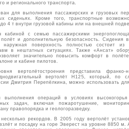
го и регионального транспорта.
ван для выполнения пассажирских и грузовых пер
ых сиденьях. Кроме того, транспортные возможно
 до 4 т внутри грузовой кабины или на внешней подве
н кабиной с семью пассажирскими энергопоглощ
полёт и дополнительную безопасность. Сидения 
их наружная поверхность полностью состоит из
авм в нештатных ситуациях. Также «Ансат» обор
озволяет значительно повысить комфорт в полёте
лоне и кабине пилотов.
ровня вертолётостроения представила франко-н
 однодвигательный вертолёт Н125, который, по с
ссии Дмитрия Перепёлкина, можно использовать д
я выполнения операций в условиях высокогорья
чных задач, включая пожаротушение, мониторин
ану правопорядка и геологоразведку.
несколько рекордов. В 2005 году вертолёт устано
злёт и посадку на горе Эверест на уровне 8850 м.