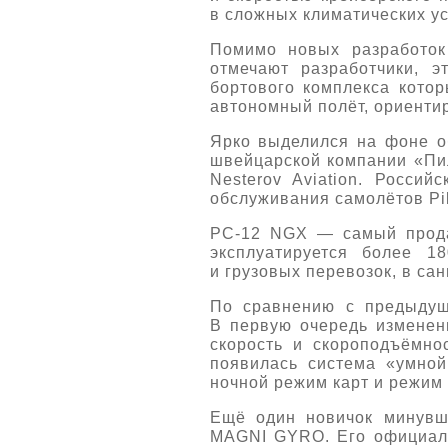
в сложных климатических у
Помимо новых разработок
отмечают разработчики, 
бортового комплекса котор
автономный полёт, ориентир
Ярко выделился на фоне о
швейцарской компании «Пил
Nesterov Aviation. Росси
обслуживания самолётов Pil
PC-12 NGX — самый прода
эксплуатируется более 1
и грузовых перевозок, в са
По сравнению с предыдущ
В первую очередь изменен
скорость и скороподъёмно
появилась система «умной
ночной режим карт и режим 
Ещё один новичок минувш
MAGNI GYRO. Его официальн