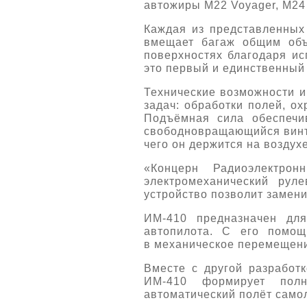
автожиры M22 Voyager, M24 
Каждая из представленных 
вмещает багаж общим объ
поверхностях благодаря ис
это первый и единственный 
Технические возможности и
задач: обработки полей, о
Подъёмная сила обеспечи
свободновращающийся винт (
чего он держится на воздухе
«Концерн Радиоэлектро
электромеханический рул
устройство позволит замени
ИМ-410 предназначен дл
автопилота. С его помощ
в механическое перемещени
Вместе с другой разработ
ИМ-410 формирует полн
автоматический полёт самол