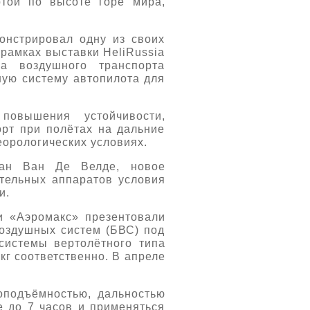
той по высоте горе мира,
монстрировал одну из своих
 рамках выставки HeliRussia
ва воздушного транспорта
ную систему автопилота для
повышения устойчивости,
орт при полётах на дальние
орологических условиях.
кан Ван Де Велде, новое
ательных аппаратов условия
и.
и «Аэромакс» презентовали
воздушных систем (БВС) под
системы вертолётного типа
кг соответственно. В апреле
оподъёмностью, дальностью
е до 7 часов и применяться