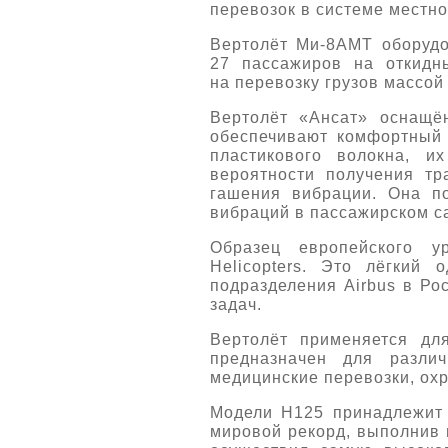
перевозок в системе местно
Вертолёт Ми-8АМТ оборудо
27 пассажиров на откидн
на перевозку грузов массой
Вертолёт «Ансат» оснащё
обеспечивают комфортный 
пластикового волокна, 
вероятности получения тр
гашения вибрации. Она п
вибраций в пассажирском са
Образец европейского у
Helicopters. Это лёгкий
подразделения Airbus в Ро
задач.
Вертолёт применяется дл
предназначен для разли
медицинские перевозки, охр
Модели H125 принадлежит 
мировой рекорд, выполнив в