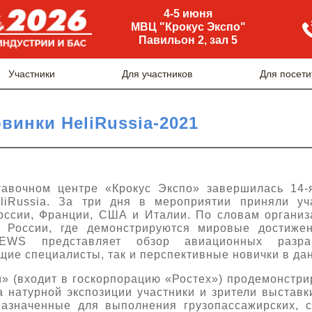
4-5 июня
МВЦ "Крокус Экспо"
Павильон 2, зал 5
Участники
Для участников
Для посети
винки HeliRussia-2021
тавочном центре «Крокус Экспо» завершилась 14-
eliRussia. За три дня в мероприятии приняли уч
России, Франции, США и Италии. По словам организа
в России, где демонстрируются мировые достижен
EWS представляет обзор авиационных разраб
ущие специалисты, так и перспективные новички в да
» (входит в госкорпорацию «Ростех») продемонстр
а натурной экспозиции участники и зрители выставк
азначенные для выполнения грузопассажирских, с