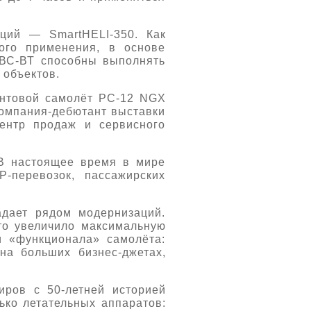
ций — SmartHELI-350. Как
ого применения, в основе
 БВС-ВТ способны выполнять
 объектов.
интовой самолёт PC-12 NGX
компания-дебютант выставки
центр продаж и сервисного
В настоящее время в мире
-перевозок, пассажирских
дает рядом модернизаций.
то увеличило максимальную
и «функционала» самолёта:
на больших бизнес-джетах,
ров с 50-летней историей
ько летательных аппаратов: