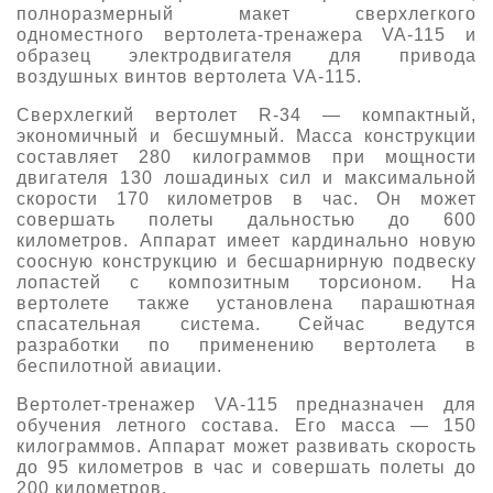
полноразмерный макет сверхлегкого
О выставке
одноместного вертолета-тренажера VA-115 и
образец электродвигателя для привода
ограмма
Партнеры выставки
воздушных винтов вертолета VA-115.
астники
Крокус Экспо
Сверхлегкий вертолет R-34 — компактный,
Для участников
экономичный и бесшумный. Масса конструкции
Даты будущих выставок
Для посетителей
составляет 280 килограммов при мощности
Заявка на участие
двигателя 130 лошадиных сил и максимальной
Для СМИ
Место проведения HeliRussia
Документы
скорости 170 километров в час. Он может
Заочное участие
совершать полеты дальностью до 600
Архив
Аккредитация прессы
Схема проезда
километров. Аппарат имеет кардинально новую
Контакты
Прилет на выставку
соосную конструкцию и бесшарнирную подвеску
Условия инфопартнёрства
Правила доступа и пребывания Крокус Экспо
лопастей с композитным торсионом. На
Основные требования МВЦ «Крокус Экспо»
вертолете также установлена парашютная
Положение об аккредитации
спасательная система. Сейчас ведутся
разработки по применению вертолета в
Публикации о выставке
беспилотной авиации.
Пресс-релизы
Вертолет-тренажер VA-115 предназначен для
обучения летного состава. Его масса — 150
килограммов. Аппарат может развивать скорость
до 95 километров в час и совершать полеты до
200 километров.