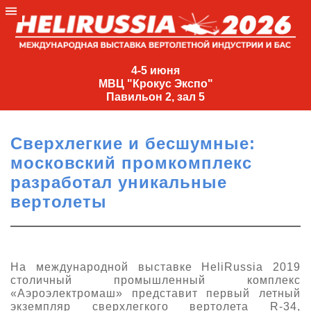
4-
5
4-5 июня
МВЦ "Крокус Экспо"
июня
Павильон 2, зал 5
МВЦ
"Крокус
Сверхлегкие и бесшумные:
Экспо"
московский промкомплекс
Павильон
разработал уникальные
2,
вертолеты
зал
5
+7
(495)
На международной выставке HeliRussia 2019
477-
столичный промышленный комплекс
33-81
«Аэроэлектромаш» представит первый летный
nguage
экземпляр сверхлегкого вертолета R-34,