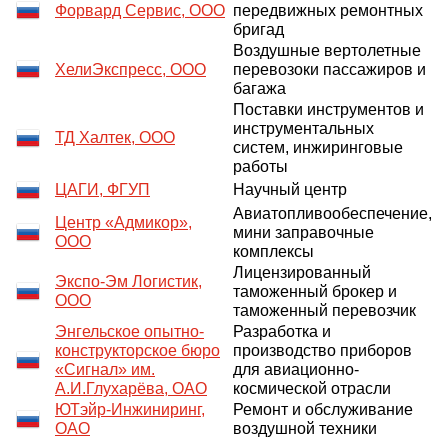
Форвард Сервис, ООО
передвижных ремонтных
бригад
Воздушные вертолетные
ХелиЭкспресс, ООО
перевозоки пассажиров и
багажа
Поставки инструментов и
инструментальных
ТД Халтек, ООО
систем, инжиринговые
работы
ЦАГИ, ФГУП
Научный центр
Авиатопливообеспечение,
Центр «Адмикор»,
мини заправочные
ООО
комплексы
Лицензированный
Экспо-Эм Логистик,
таможенный брокер и
ООО
таможенный перевозчик
Энгельское опытно-
Разработка и
конструкторское бюро
производство приборов
«Сигнал» им.
для авиационно-
А.И.Глухарёва, ОАО
космической отрасли
ЮТэйр-Инжиниринг,
Ремонт и обслуживание
ОАО
воздушной техники