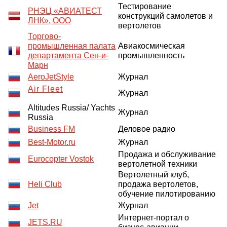
Тестирование
РНЭЦ «АВИАТЕСТ
конструкций самолетов и
ЛНК», ООО
вертолетов
Торгово-
промышленная палата
Авиакосмическая
департамента Сен-и-
промышленность
Марн
AeroJetStyle
Журнал
Air Fleet
Журнал
Altitudes Russia/ Yachts
Журнал
Russia
Business FM
Деловое радио
Best-Motor.ru
Журнал
Продажа и обслуживание
Eurocopter Vostok
вертолетной техники
Вертолетный клуб,
Heli Club
продажа вертолетов,
обучение пилотированию
Jet
Журнал
Интернет-портал о
JETS.RU