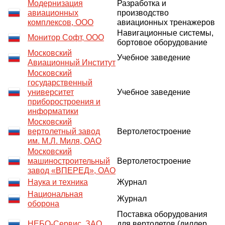
Модернизация
Разработка и
авиационных
производство
комплексов, ООО
авиационных тренажеров
Навигационные системы,
Монитор Софт, ООО
бортовое оборудование
Московский
Учебное заведение
Авиационный Институт
Московский
государственный
университет
Учебное заведение
приборостроения и
информатики
Московский
вертолетный завод
Вертолетостроение
им. М.Л. Миля, ОАО
Московский
машиностроительный
Вертолетостроение
завод «ВПЕРЕД», ОАО
Наука и техника
Журнал
Национальная
Журнал
оборона
Поставка оборудования
НЕБО-Сервис, ЗАО
для вертолетов (диллер