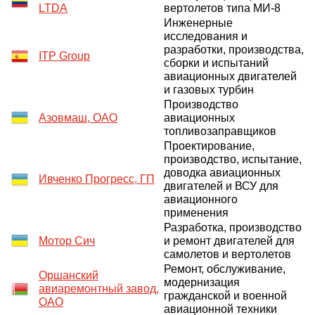
LTDA
вертолетов типа МИ-8
Инженерные
исследования и
разработки, производства,
ITP Group
сборки и испытаний
авиационных двигателей
и газовых турбин
Производство
Азовмаш, ОАО
авиационных
топливозаправщиков
Проектирование,
производство, испытание,
доводка авиационных
Ивченко Прогресс, ГП
двигателей и ВСУ для
авиационного
применения
Разработка, производство
Мотор Сич
и ремонт двигателей для
самолетов и вертолетов
Ремонт, обслуживание,
Оршанский
модернизация
авиаремонтный завод,
гражданской и военной
ОАО
авиационной техники