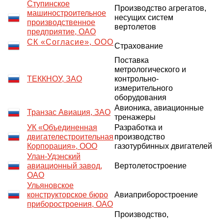
Ступинское
Производство агрегатов,
машиностроительное
несущих систем
производственное
вертолетов
предприятие, ОАО
СК «Согласие», ООО
Страхование
Поставка
метрологического и
ТЕККНОУ, ЗАО
контрольно-
измерительного
оборудования
Авионика, авиационные
Транзас Авиация, ЗАО
тренажеры
УК «Объединенная
Разработка и
двигателестроительная
производство
Корпорация», ООО
газотурбинных двигателей
Улан-Удэнский
авиационный завод,
Вертолетостроение
ОАО
Ульяновское
конструкторское бюро
Авиаприборостроение
приборостроения, ОАО
Производство,