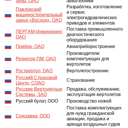
зоны, ОАО
авиатехники
Разработка, изготовление
Павловский
и сервис
машиностроительный
электрогидравлических
завод «Восход», ОАО
приводов и элементов
Поставка промышленного
ПЕРГАМ-Инжиниринг,
диагностического
ОАО
оборудования
Прибор, ОАО
Авиаприборостроение
Производители
Редуктор-ПМ, ОАО
комплектующих для
вертолетов
Роствертол, ОАО
Вертолетостроение
Русский Страховой
Страхование
Центр, СОАО
Русские Вертолетные
Продажа, обслуживание,
Системы, ЗАО
эксплуатация вертолетов
Русский булат, ООО
Производство ножей
Поставка комплектующих
для нужд гражданской
Союзавиа, ООО
авиации, продажа и
аренда воздушных судов