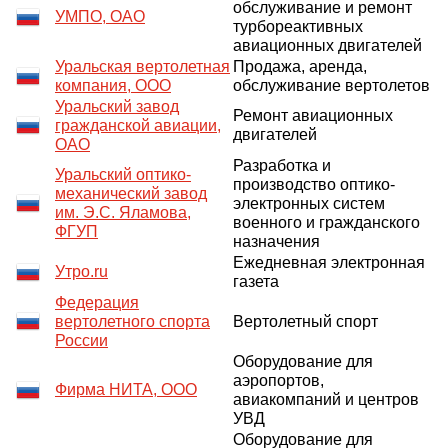
обслуживание и ремонт
УМПО, ОАО
турбореактивных
авиационных двигателей
Уральская вертолетная
Продажа, аренда,
компания, ООО
обслуживание вертолетов
Уральский завод
Ремонт авиационных
гражданской авиации,
двигателей
ОАО
Разработка и
Уральский оптико-
производство оптико-
механический завод
электронных систем
им. Э.С. Яламова,
военного и гражданского
ФГУП
назначения
Ежедневная электронная
Утро.ru
газета
Федерация
вертолетного спорта
Вертолетный спорт
России
Оборудование для
аэропортов,
Фирма НИТА, ООО
авиакомпаний и центров
УВД
Оборудование для