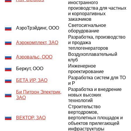
иностранного
производства для частных
и корпоративных
заказчиков
Светосигнальное
АэроТрэйдинг, ООО
оборудование
Разработка, производство
Аэрокомплект, ЗАО
и продажа
теплогенераторов
Воздухоплавательный
Аэровальс, ООО
клуб
Инженерное
Беркут, ООО
проектирование
Разработка систем для ТО
БЕТА ИР, ЗАО
и Р
Разработка и внедрение
Би Питрон Электрик,
новых высоких
ЗАО
технологий
Строительство
вертодромов,
ВЕКТОР, ЗАО
вертолетных площадок и
объектов прилегающей
инфраструктуры