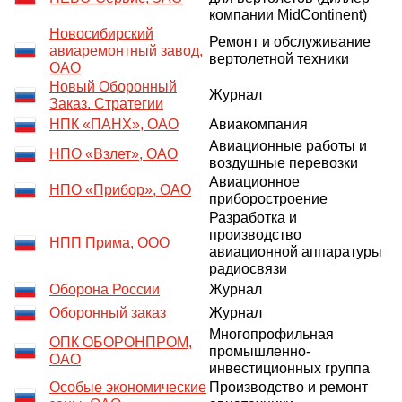
компании MidContinent)
Новосибирский
Ремонт и обслуживание
авиаремонтный завод,
вертолетной техники
ОАО
Новый Оборонный
Журнал
Заказ. Стратегии
НПК «ПАНХ», ОАО
Авиакомпания
Авиационные работы и
НПО «Взлет», ОАО
воздушные перевозки
Авиационное
НПО «Прибор», ОАО
приборостроение
Разработка и
производство
НПП Прима, ООО
авиационной аппаратуры
радиосвязи
Оборона России
Журнал
Оборонный заказ
Журнал
Многопрофильная
ОПК ОБОРОНПРОМ,
промышленно-
ОАО
инвестиционных группа
Особые экономические
Производство и ремонт