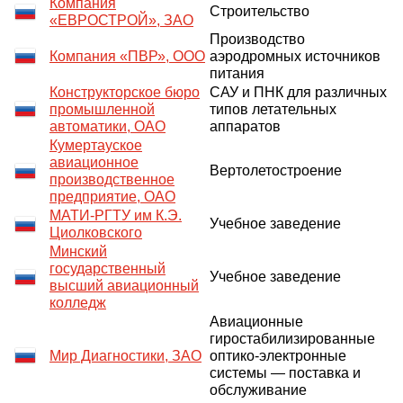
Компания
Строительство
«ЕВРОСТРОЙ», ЗАО
Производство
Компания «ПВР», ООО
аэродромных источников
питания
Конструкторское бюро
САУ и ПНК для различных
промышленной
типов летательных
автоматики, ОАО
аппаратов
Кумертауское
авиационное
Вертолетостроение
производственное
предприятие, ОАО
МАТИ-РГТУ им К.Э.
Учебное заведение
Циолковского
Минский
государственный
Учебное заведение
высший авиационный
колледж
Авиационные
гиростабилизированные
Мир Диагностики, ЗАО
оптико-электронные
системы — поставка и
обслуживание