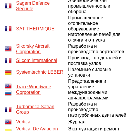
Авиакосмическая
Sagem Defence
промышленность и
Securite
оборона
Промышленное
отопительное
SAT THERMIQUE
оборудование,
изготовление печей для
отжига и отпуска
Sikorsky Aircraft
Разработка и
Corporation
производство вертолетов
Производство деталей и
Slicom International
поставка узлов
Наземные силовые
Systemtechnic LEBER
установки
Представление и
Trace Worldwide
управление
Corporation
международными
авиапрограммами
Разработка и
Turbomeca Safran
производство
Group
газотурбинных двигателей
Vertical
Журнал
Vertical De Aviacion
Эксплуатация и ремонт