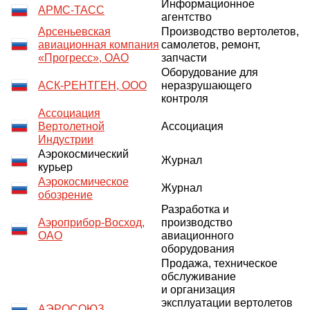
Информационное
АРМС-ТАСС
агентство
Арсеньевская
Производство вертолетов,
авиационная компания
самолетов, ремонт,
«Прогресс», ОАО
запчасти
Оборудование для
АСК-РЕНТГЕН, ООО
неразрушающего
контроля
Ассоциация
Вертолетной
Ассоциация
Индустрии
Аэрокосмический
Журнал
курьер
Аэрокосмическое
Журнал
обозрение
Разработка и
Аэроприбор-Восход,
производство
ОАО
авиационного
оборудования
Продажа, техническое
обслуживание
и организация
эксплуатации вертолетов
АЭРОСОЮЗ