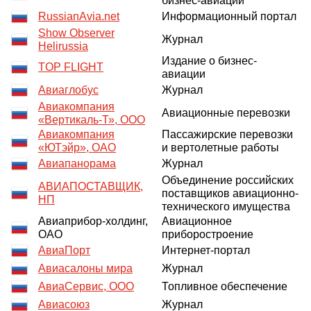
бизнес-авиации
RussianAvia.net
Информационный портал
Show Observer
Журнал
Helirussia
Издание о бизнес-
TOP FLIGHT
авиации
Авиаглобус
Журнал
Авиакомпания
Авиационные перевозки
«Вертикаль-Т», ООО
Авиакомпания
Пассажирские перевозки
«ЮТэйр», ОАО
и вертолетные работы
Авиапанорама
Журнал
Объединение российских
АВИАПОСТАВЩИК,
поставщиков авиационно-
НП
технического имущества
Авиаприбор-холдинг,
Авиационное
ОАО
приборостроение
АвиаПорт
Интернет-портал
Авиасалоны мира
Журнал
АвиаСервис, ООО
Топливное обеспечение
Авиасоюз
Журнал