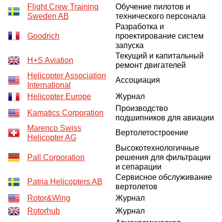
Flight Crew Training
Обучение пилотов и
Sweden AB
технического персонала
Разработка и
Goodrich
проектирование систем
запуска
Текущий и капитальный
H+S Aviation
ремонт двигателей
Helicopter Association
Ассоциация
International
Helicopter Europe
Журнал
Производство
Kamatics Corporation
подшипников для авиации
Marenco Swiss
Вертолетостроение
Helicopter AG
Высокотехнологичные
Pall Corporation
решения для фильтрации
и сепарации
Сервисное обслуживание
Patria Helicopters AB
вертолетов
Rotor&Wing
Журнал
Rotorhub
Журнал