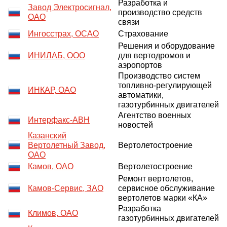
Разработка и
Завод Электросигнал,
производство средств
ОАО
связи
Ингосстрах, ОСАО
Страхование
Решения и оборудование
ИНИЛАБ, ООО
для вертодромов и
аэропортов
Производство систем
топливно-регулирующей
ИНКАР, ОАО
автоматики,
газотурбинных двигателей
Агентство военных
Интерфакс-АВН
новостей
Казанский
Вертолетный Завод,
Вертолетостроение
ОАО
Камов, ОАО
Вертолетостроение
Ремонт вертолетов,
Камов-Сервиc, ЗАО
сервисное обслуживание
вертолетов марки «КА»
Разработка
Климов, ОАО
газотурбинных двигателей