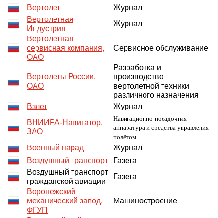
Вертолет
Журнал
Вертолетная
Журнал
Индустрия
Вертолетная
сервисная компания,
Сервисное обслуживание
ОАО
Разработка и
Вертолеты России,
производство
ОАО
вертолетной техники
различного назначения
Взлет
Журнал
Навигационно-посадочная
ВНИИРА-Навигатор,
аппаратура и средства управления
ЗАО
полётом
Военный парад
Журнал
Воздушный транспорт
Газета
Воздушный транспорт
Газета
гражданской авиации
Воронежский
механический завод,
Машиностроение
ФГУП