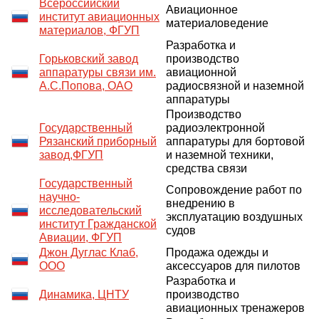
Всероссийский
Авиационное
институт авиационных
материаловедение
материалов, ФГУП
Разработка и
Горьковский завод
производство
аппаратуры связи им.
авиационной
А.С.Попова, ОАО
радиосвязной и наземной
аппаратуры
Производство
Государственный
радиоэлектронной
Рязанский приборный
аппаратуры для бортовой
завод,ФГУП
и наземной техники,
средства связи
Государственный
Сопровождение работ по
научно-
внедрению в
исследовательский
эксплуатацию воздушных
институт Гражданской
судов
Авиации, ФГУП
Джон Дуглас Клаб,
Продажа одежды и
ООО
аксессуаров для пилотов
Разработка и
Динамика, ЦНТУ
производство
авиационных тренажеров