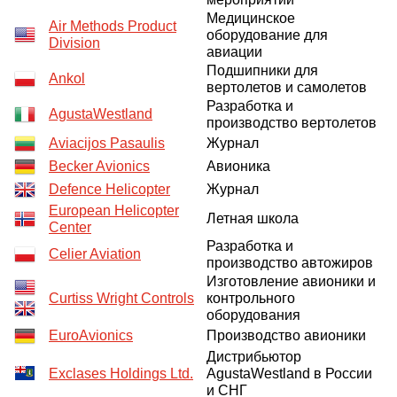
Медицинское
О выставке
Air Methods Product
оборудование для
Division
ограмма
Партнеры выставки
авиации
Подшипники для
астники
Ankol
Крокус Экспо
вертолетов и самолетов
Для участников
Разработка и
AgustaWestland
производство вертолетов
Даты будущих выставок
Для посетителей
Заявка на участие
Aviacijos Pasaulis
Журнал
Для СМИ
Место проведения HeliRussia
Документы
Заочное участие
Becker Avionics
Авионика
Архив
Аккредитация прессы
Defence Helicopter
Журнал
Схема проезда
Контакты
Прилет на выставку
European Helicopter
Условия инфопартнёрства
Летная школа
Правила доступа и пребывания Крокус Экспо
Center
Основные требования МВЦ «Крокус Экспо»
Разработка и
Положение об аккредитации
Celier Aviation
производство автожиров
Изготовление авионики и
Публикации о выставке
Curtiss Wright Controls
контрольного
оборудования
Пресс-релизы
EuroAvionics
Производство авионики
Дистрибьютор
Exclases Holdings Ltd.
AgustaWestland в России
и СНГ