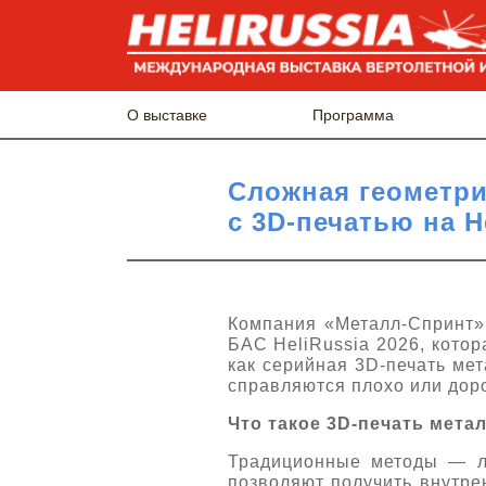
О выставке
Программа
Сложная геометри
с 3D-печатью на H
Компания «Металл-Спринт»
БАС HeliRussia 2026, котор
как серийная 3D-печать ме
справляются плохо или доро
Что такое 3
D
-печать мета
Традиционные методы — ли
позволяют получить внутре