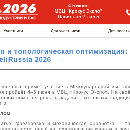
4-5 июня
МВЦ "Крокус Экспо"
Павильон 2, зал 5
Участники
Для участников
Для посети
я и топологическая оптимизация:
eliRussia 2026
 впервые примет участие в Международной выставк
ая пройдёт 4–5 июня в МВЦ «Крокус Экспо». На сво
таллом помогает решать задачи, с которыми традиц
го.
ллом
тьё, фрезеровка и механическая обработка — тр
нние полости, решётки, охлаждающие каналы и дру