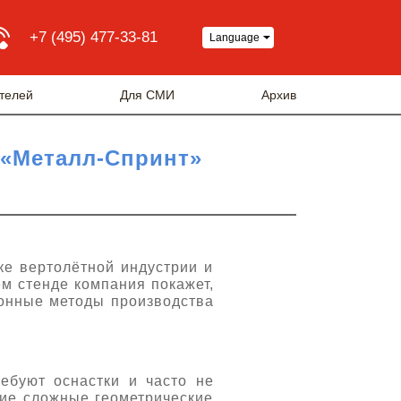
+7 (495) 477-33-81
Language
телей
Для СМИ
Архив
 «Металл-Спринт»
е вертолётной индустрии и
ём стенде компания покажет,
ионные методы производства
ебуют оснастки и часто не
гие сложные геометрические