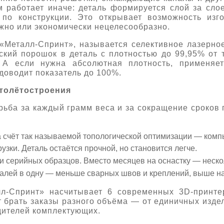
 работает иначе: деталь формируется слой за сло
 по конструкции. Это открывает возможность изго
жно или экономически нецелесообразно.
 «Металл-Спринт», называется селективное лазерн
ский порошок в деталь с плотностью до 99,95% от 
 А если нужна абсолютная плотность, применяет
 доводит показатель до 100%.
ртолётостроения
ьба за каждый грамм веса и за сокращение сроков 
а счёт так называемой топологической оптимизации — ком
рузки. Деталь остаётся прочной, но становится легче.
и серийных образцов. Вместо месяцев на оснастку — нескол
талей в одну — меньше сварных швов и креплений, выше н
л-Спринт» насчитывает 6 современных 3D-принте
т брать заказы разного объёма — от единичных изде
дителей комплектующих.