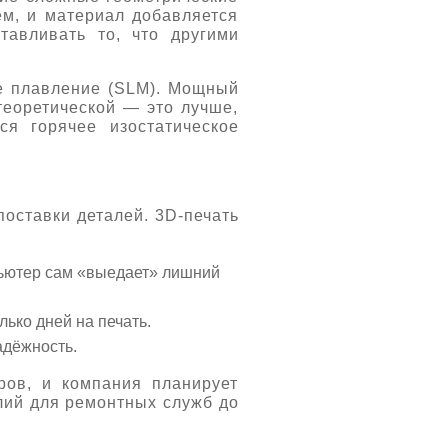
ем, и материал добавляется
тавливать то, что другими
ое плавление (SLM). Мощный
теоретической — это лучше,
ся горячее изостатическое
поставки деталей. 3D-печать
пьютер сам «выедает» лишний
ько дней на печать.
адёжность.
ров, и компания планирует
лий для ремонтных служб до