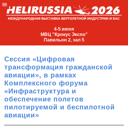
4-
5
4-5 июня
МВЦ "Крокус Экспо"
июня
Павильон 2, зал 5
МВЦ
"Крокус
Сессия «Цифровая
Экспо"
трансформация гражданской
Павильон
авиации», в рамках
2,
Комплексного форума
зал
«Инфраструктура и
5
обеспечение полетов
+7
(495)
пилотируемой и беспилотной
477-
авиации»
33-81
nguage