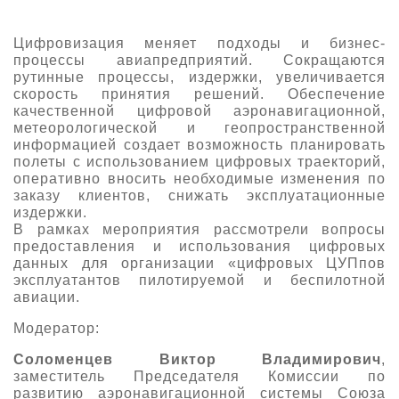
О выставке
Цифровизация меняет подходы и бизнес-
ограмма
Партнеры выставки
процессы авиапредприятий. Сокращаются
астники
рутинные процессы, издержки, увеличивается
Крокус Экспо
скорость принятия решений. Обеспечение
Для участников
качественной цифровой аэронавигационной,
Даты будущих выставок
Для посетителей
метеорологической и геопространственной
Заявка на участие
информацией создает возможность планировать
Для СМИ
Место проведения HeliRussia
Документы
полеты с использованием цифровых траекторий,
Заочное участие
Архив
оперативно вносить необходимые изменения по
Аккредитация прессы
Схема проезда
заказу клиентов, снижать эксплуатационные
Контакты
Прилет на выставку
издержки.
Условия инфопартнёрства
Правила доступа и пребывания Крокус Экспо
В рамках мероприятия рассмотрели вопросы
Основные требования МВЦ «Крокус Экспо»
предоставления и использования цифровых
Положение об аккредитации
данных для организации «цифровых ЦУПпов
эксплуатантов пилотируемой и беспилотной
Публикации о выставке
авиации.
Пресс-релизы
Модератор:
Соломенцев Виктор Владимирович
,
заместитель Председателя Комиссии по
развитию аэронавигационной системы Союза