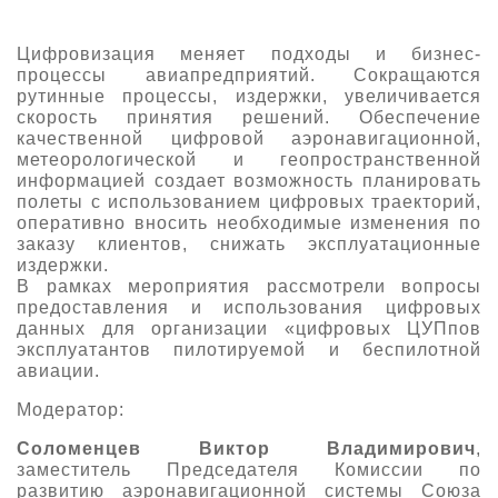
О выставке
Цифровизация меняет подходы и бизнес-
ограмма
Партнеры выставки
процессы авиапредприятий. Сокращаются
астники
рутинные процессы, издержки, увеличивается
Крокус Экспо
скорость принятия решений. Обеспечение
Для участников
качественной цифровой аэронавигационной,
Даты будущих выставок
Для посетителей
метеорологической и геопространственной
Заявка на участие
информацией создает возможность планировать
Для СМИ
Место проведения HeliRussia
Документы
полеты с использованием цифровых траекторий,
Заочное участие
Архив
оперативно вносить необходимые изменения по
Аккредитация прессы
Схема проезда
заказу клиентов, снижать эксплуатационные
Контакты
Прилет на выставку
издержки.
Условия инфопартнёрства
Правила доступа и пребывания Крокус Экспо
В рамках мероприятия рассмотрели вопросы
Основные требования МВЦ «Крокус Экспо»
предоставления и использования цифровых
Положение об аккредитации
данных для организации «цифровых ЦУПпов
эксплуатантов пилотируемой и беспилотной
Публикации о выставке
авиации.
Пресс-релизы
Модератор:
Соломенцев Виктор Владимирович
,
заместитель Председателя Комиссии по
развитию аэронавигационной системы Союза