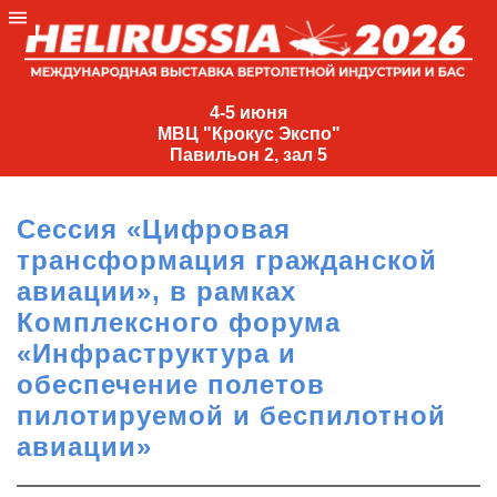
4-
5
4-5 июня
МВЦ "Крокус Экспо"
июня
Павильон 2, зал 5
МВЦ
"Крокус
Сессия «Цифровая
Экспо"
трансформация гражданской
Павильон
авиации», в рамках
2,
Комплексного форума
зал
«Инфраструктура и
5
обеспечение полетов
+7
(495)
пилотируемой и беспилотной
477-
авиации»
33-81
nguage