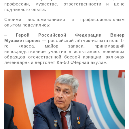
профессии, мужестве, ответственности и цене
О выставке
подлинного опыта.
ограмма
Партнеры выставки
Своими воспоминаниями и профессиональным
астники
опытом поделились:
Крокус Экспо
Для участников
–
Герой Российской Федерации Венер
Даты будущих выставок
Мухаметгареев
— российский лётчик-испытатель 1-
Для посетителей
Заявка на участие
го класса, майор запаса, принимавший
Для СМИ
Место проведения HeliRussia
непосредственное участие в испытаниях новейших
Документы
Заочное участие
образцов отечественной боевой авиации, включая
Архив
Аккредитация прессы
Схема проезда
легендарный вертолет Ка-50 «Черная акула».
Контакты
Прилет на выставку
Условия инфопартнёрства
Правила доступа и пребывания Крокус Экспо
Основные требования МВЦ «Крокус Экспо»
Положение об аккредитации
Публикации о выставке
Пресс-релизы