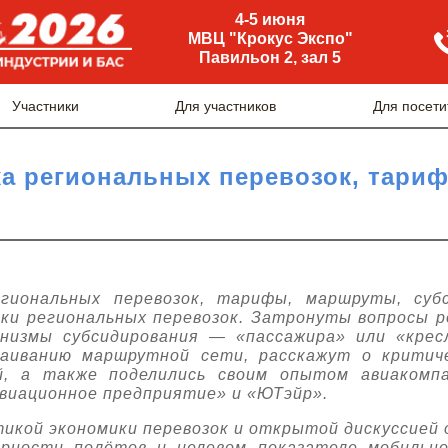
4-5 июня
МВЦ "Крокус Экспо"
Павильон 2, зал 5
Участники
Для участников
Для посети
а региональных перевозок, тари
гиональных перевозок, тарифы, маршруты, суб
ки региональных перевозок. Затронуты вопросы 
анизмы субсидирования — «пассажира» или «крес
аиванию маршрутной сети, расскажут о критиче
й, а также поделились своим опытом авиакомпа
авиационное предприятие» и «ЮТэйр».
икой экономики перевозок и открытой дискуссией
ярности полётов и целевом показателе мобильн