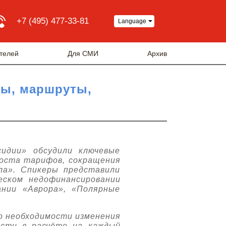
+7 (495) 477-33-81
Language
телей
Для СМИ
Архив
фы, маршруты,
сидии» обсудили ключевые
роста тарифов, сокращения
ла». Спикеры представили
ском недофинансировании
нии «Аврора», «Полярные
 о необходимости изменения
ости в расчёте на каждый