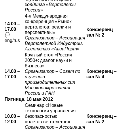
холдинга «Вертолеты
России»
4-я Международная
конференция «Рынок
14.00 –
вертолетов: реалии и
17.00
Конференц –
перспективы»
зал № 2
Организатор – Ассоциация
eng/rus
Вертолетной Индустрии,
Агентство «АвиаПорт»
Круглый стол «Россия
2050+: диалог науки и
бизнеса»
14.00 –
Организатор – Совет по
Конференц –
17.00
изучению
зал № 4
производительных сил
Минэкономразвития
России и РАН
Пятница, 18 мая 2012
Семинар «Новые
технологии управления
10.00 –
безопасностью
Конференц –
12.00
полетов вертолетов»
зал № 2
Организатор – Ассоциация