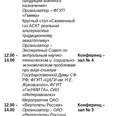
продукции военного
назначения»
Организатор – ФГУП
«Гамма»
Круглый стол «Сжиженный
газ АСКТ реальная
альтернатива
традиционному
авиатопливу»
Организатор –
Экспертный Совет по
12.00 –
актуальным научно-
Конференц –
14.00
техническим и социально-
зал № 4
экономическим проблемам
при вице-спикере
Государственной Думы СФ
РФ, ФГУП «ЦАГИ им. Н.Е.
Жуковского», ФГУП
«ГосНИИ ГА», ОАО
«Интеравиагаз»
Мероприятие ОАО
12.00 –
«Вертолеты России»
Конференц –
14.00
Организатор – ОАО
зал № 3
«Вертолеты России»