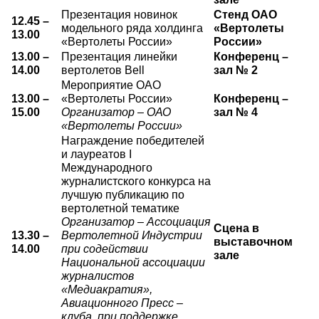
Презентация новинок
Стенд ОАО
О выставке
12.45 –
модельного ряда холдинга
«Вертолеты
13.00
ограмма
Партнеры выставки
«Вертолеты России»
России»
13.00 –
Презентация линейки
Конференц –
астники
Крокус Экспо
14.00
вертолетов Bell
зал № 2
Для участников
Мероприятие ОАО
13.00 –
«Вертолеты России»
Конференц –
Даты будущих выставок
Для посетителей
Заявка на участие
15.00
Организатор – ОАО
зал № 4
Для СМИ
Место проведения HeliRussia
«Вертолеты России»
Документы
Заочное участие
Награждение победителей
Архив
Аккредитация прессы
Схема проезда
и лауреатов I
Контакты
Прилет на выставку
Международного
Условия инфопартнёрства
журналистского конкурса на
Правила доступа и пребывания Крокус Экспо
Основные требования МВЦ «Крокус Экспо»
лучшую публикацию по
Положение об аккредитации
вертолетной тематике
Организатор – Ассоциация
Сцена в
Публикации о выставке
13.30 –
Вертолетной Индустрии
выставочном
14.00
при содействии
зале
Пресс-релизы
Национальной ассоциации
журналистов
«Медиакратия»,
Авиационного Пресс –
клуба, при поддержке