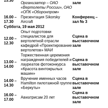
15.30
Организатор – ОАО
зале
«Вертолеты России», ОАО
«ОПК «Оборонпром»
16.00 –
Презентация Sikorsky
Конференц –
17.30
Aircraft
зал № 3
Суббота, 19 мая 2012
Опыт подготовки
специалистов для
Сцена в
12.00 –
вертолетной отрасли
выставочном
12.30
кафедрой «Проектирование
зале
вертолетов» МАИ
Торжественная церемония
награждения победителей и
Сцена в
13.00 –
лауреатов фотоконкурса
выставочном
14.00
«Красота винтокрылых
зале
машин»
Вручение именных часов
Сцена в
14.00 –
Hamilton пилотажной группе
выставочном
14.30
«Беркуты»
зале
Сцена в
16.00 –
Авиатрисам 20 лет
выставочном
17.00
зале