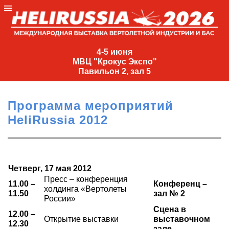
4-
5
4-5 июня
МВЦ "Крокус Экспо"
июня
Павильон 2, зал 5
МВЦ
"Крокус
Программа мероприятий
Экспо"
HeliRussia 2012
Павильон
2,
зал
5
Четверг, 17 мая 2012
+7
Пресс – конференция
11.00 –
Конференц –
(495)
холдинга «Вертолеты
11.50
зал № 2
России»
477-
33-81
Сцена в
12.00 –
Открытие выставки
выставочном
nguage
12.30
зале