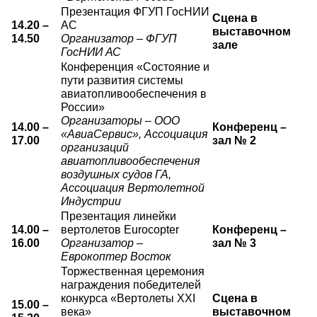
Презентация ФГУП ГосНИИ
Сцена в
14.20 –
АС
выставочном
14.50
Организатор – ФГУП
зале
ГосНИИ АС
Конференция «Состояние и
пути развития системы
авиатопливообеспечения в
России»
Организаторы – ООО
14.00 –
Конференц –
«АвиаСервис», Ассоциация
17.00
зал № 2
организаций
авиатопливообеспечения
воздушных судов ГА,
Ассоциация Вертолетной
Индустрии
Презентация линейки
14.00 –
вертолетов Eurocopter
Конференц –
16.00
Организатор –
зал № 3
Еврокоптер Восток
Торжественная церемония
награждения победителей
конкурса «Вертолеты XXI
Сцена в
15.00 –
века»
выставочном