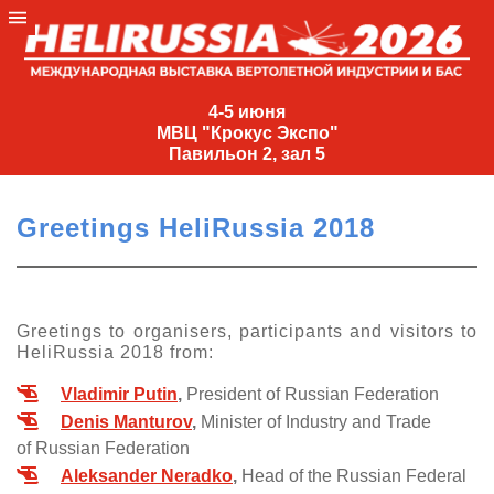
4-
5
4-5 июня
МВЦ "Крокус Экспо"
июня
Павильон 2, зал 5
МВЦ
"Крокус
Greetings HeliRussia 2018
Экспо"
Павильон
2,
зал
Greetings to organisers, participants and visitors to
HeliRussia 2018 from:
5
+7
Vladimir Putin
,
President of Russian Federation
(495)
Denis Manturov
,
Minister of Industry and Trade
477-
of Russian Federation
33-81
Aleksander Neradko
,
Head of the Russian Federal
nguage