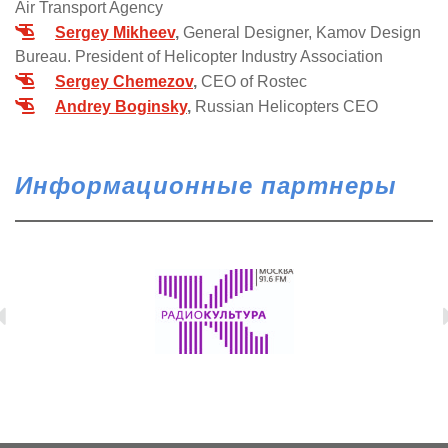
Air Transport Agency
О выставке
Sergey Mikheev
,
General Designer, Kamov Design
ограмма
Bureau. President of Helicopter Industry Association
Партнеры выставки
Sergey Chemezov
,
CEO of Rostec
астники
Крокус Экспо
Andrey Boginsky
,
Russian Helicopters CEO
Для участников
Даты будущих выставок
Для посетителей
Заявка на участие
Для СМИ
Место проведения HeliRussia
Документы
Информационные партнеры
Заочное участие
Архив
Аккредитация прессы
Схема проезда
Контакты
Прилет на выставку
Условия инфопартнёрства
Правила доступа и пребывания Крокус Экспо
Основные требования МВЦ «Крокус Экспо»
Положение об аккредитации
Публикации о выставке
Пресс-релизы