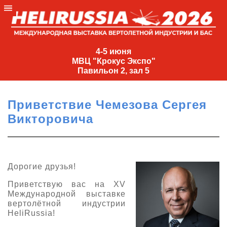
4-
5
4-5 июня
МВЦ "Крокус Экспо"
июня
Павильон 2, зал 5
МВЦ
"Крокус
Приветствие Чемезова Сергея
Экспо"
Викторовича
Павильон
2,
зал
5
Дорогие друзья!
+7
Приветствую вас на XV
(495)
Международной выставке
477-
вертолётной индустрии
33-81
HeliRussia!
nguage