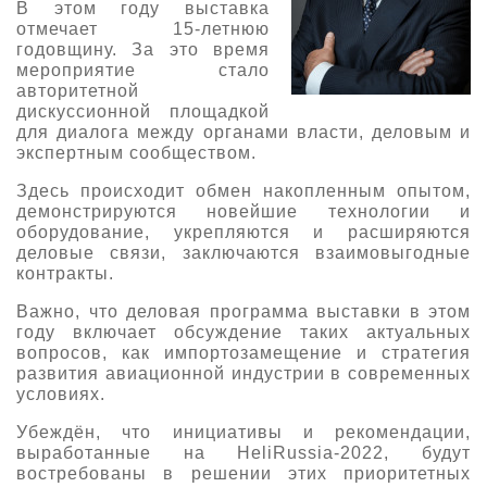
В этом году выставка
О выставке
отмечает 15-летнюю
годовщину. За это время
ограмма
Партнеры выставки
мероприятие стало
авторитетной
астники
Крокус Экспо
дискуссионной площадкой
Для участников
для диалога между органами власти, деловым и
Даты будущих выставок
экспертным сообществом.
Для посетителей
Заявка на участие
Для СМИ
Место проведения HeliRussia
Здесь происходит обмен накопленным опытом,
Документы
Заочное участие
демонстрируются новейшие технологии и
Архив
Аккредитация прессы
оборудование, укрепляются и расширяются
Схема проезда
Контакты
Прилет на выставку
деловые связи, заключаются взаимовыгодные
Условия инфопартнёрства
контракты.
Правила доступа и пребывания Крокус Экспо
Основные требования МВЦ «Крокус Экспо»
Положение об аккредитации
Важно, что деловая программа выставки в этом
году включает обсуждение таких актуальных
вопросов, как импортозамещение и стратегия
Публикации о выставке
развития авиационной индустрии в современных
условиях.
Пресс-релизы
Убеждён, что инициативы и рекомендации,
выработанные на HeliRussia-2022, будут
востребованы в решении этих приоритетных