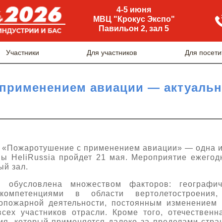
4-5 июня
МВЦ "Крокус Экспо"
Павильон 2, зал 5
Участники
Для участников
Для посети
 применением авиации — актуаль
 «Пожаротушение с применением авиации» — одна и
ы HeliRussia пройдет 21 мая. Мероприятие ежегод
ый зал.
и обусловлена множеством факторов: географи
 компетенциями в области вертолетостроения
опожарной деятельности, постоянным изменением 
всех участников отрасли. Кроме того, отечествен
я, который применяется далеко за пределами стр