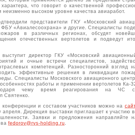
 характера, что говорит о качественной профессио
и неизменно высоком уровне качества авиаработ.
дтвердили представители ГКУ «Московский авиац
 ФБУ «Авиалесоохрана» и другие. Специалисты под
ожаров в различных регионах, обсудят новейш
ащения отечественных вертолетов и подведут ито
 выступит директор ГКУ «Московский авиационный
риятий и очные встречи специалистов, задейств
траслевых компетенций. Разносторонний взгляд 
ходить эффективные решения в ликвидации пожар
среды. Специалисты Московского авиационного цент
 особенностях работы и применении вертолетов Ка-3
годаря чему время реагирования на ЧС со
л Святенко.
й конференции и составом участников можно на
сай
0 апреля. Дирекция выставки приглашает к участию 
шленности. Заявки и предложения направляйте н
ова
fedorov@rvs-holding.ru
.