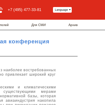
+7 (495) 477-33-81
Language
телей
Для СМИ
Архив
ная конференция
з наиболее востребованных
но привлекает широкий круг
ческими и климатическими
, существующими мерами
нормативной базы, которая
ная авиаиндустрия накопила
аны при ликвидации пожаров