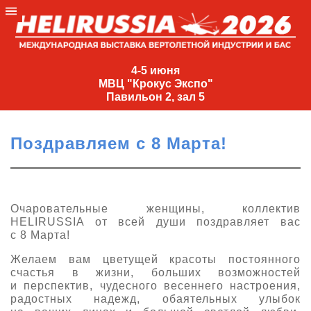
4-
5
4-5 июня
МВЦ "Крокус Экспо"
июня
Павильон 2, зал 5
МВЦ
"Крокус
Поздравляем с 8 Марта!
Экспо"
Павильон
2,
зал
Очаровательные женщины, коллектив
HELIRUSSIA от всей души поздравляет вас
5
с 8 Марта!
+7
(495)
Желаем вам цветущей красоты постоянного
477-
счастья в жизни, больших возможностей
33-81
и перспектив, чудесного весеннего настроения,
радостных надежд, обаятельных улыбок
nguage