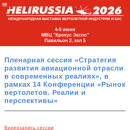
4-
5
4-5 июня
МВЦ "Крокус Экспо"
июня
Павильон 2, зал 5
МВЦ
"Крокус
Пленарная сессия «Стратегия
Экспо"
развития авиационной отрасли
Павильон
в современных реалиях», в
2,
рамках 14 Конференции «Рынок
зал
вертолетов. Реалии и
5
перспективы»
+7
(495)
477-
33-81
nguage
Видеозапись сессии