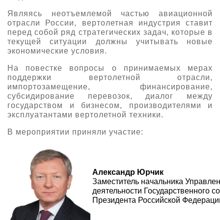
О выставке
Являясь неотъемлемой частью авиационной
отрасли России, вертолетная индустрия ставит
ограмма
Партнеры выставки
перед собой ряд стратегических задач, которые в
астники
текущей ситуации должны учитывать новые
Крокус Экспо
экономические условия.
Для участников
На повестке вопросы о принимаемых мерах
Даты будущих выставок
Для посетителей
Заявка на участие
поддержки вертолетной отрасли,
Для СМИ
Место проведения HeliRussia
импортозамещение, финансирование,
Документы
Заочное участие
субсидирование перевозок, диалог между
Архив
Аккредитация прессы
Схема проезда
государством и бизнесом, производителями и
Контакты
Прилет на выставку
эксплуатантами вертолетной техники.
Условия инфопартнёрства
Правила доступа и пребывания Крокус Экспо
Основные требования МВЦ «Крокус Экспо»
В мероприятии приняли участие:
Положение об аккредитации
Публикации о выставке
Александр Юрчик
Пресс-релизы
Заместитель начальника Управле
деятельности Государственного с
Президента Российской Федераци