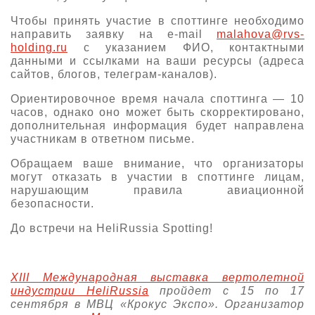
О выставке
Чтобы принять участие в споттинге необходимо
направить заявку на e-mail
malahova@rvs-
ограмма
Партнеры выставки
holding.ru
с указанием ФИО, контактными
астники
данными и ссылками на ваши ресурсы (адреса
Крокус Экспо
сайтов, блогов, телеграм-каналов).
Для участников
Даты будущих выставок
Ориентировочное время начала споттинга — 10
Для посетителей
Заявка на участие
часов, однако оно может быть скорректировано,
Для СМИ
Место проведения HeliRussia
дополнительная информация будет направлена
Документы
Заочное участие
участникам в ответном письме.
Архив
Аккредитация прессы
Схема проезда
Контакты
Прилет на выставку
Обращаем ваше внимание, что организаторы
Условия инфопартнёрства
могут отказать в участии в споттинге лицам,
Правила доступа и пребывания Крокус Экспо
Основные требования МВЦ «Крокус Экспо»
нарушающим правила авиационной
Положение об аккредитации
безопасности.
До встречи на HeliRussia Spotting!
Публикации о выставке
Пресс-релизы
XIII Международная выставка вертолетной
индустрии HeliRussia
пройдет с 15 по 17
сентября в МВЦ «Крокус Экспо». Организатор