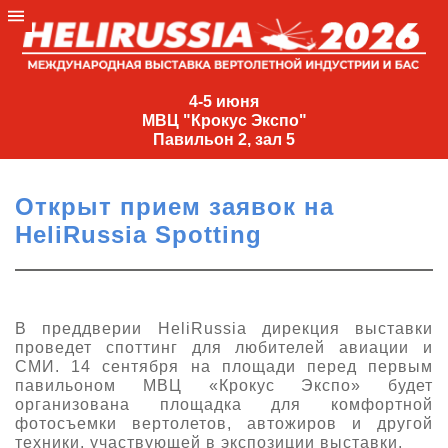
4-
5
4-5 июня
МВЦ "Крокус Экспо"
июня
Павильон 2, зал 5
МВЦ
"Крокус
Открыт прием заявок на
Экспо"
HeliRussia Spotting
Павильон
2,
зал
5
В преддверии HeliRussia дирекция выставки
проведет споттинг для любителей авиации и
+7
СМИ. 14 сентября на площади перед первым
(495)
павильоном МВЦ «Крокус Экспо» будет
477-
организована площадка для комфортной
33-81
фотосъемки вертолетов, автожиров и другой
nguage
техники, участвующей в экспозиции выставки.