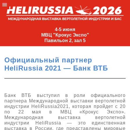
4-
5
4-5 июня
МВЦ "Крокус Экспо"
июня
Павильон 2, зал 5
МВЦ
"Крокус
Официальный партнер
Экспо"
HeliRussia 2021 — Банк ВТБ
Павильон
2,
зал
5
Банк ВТБ выступил в роли официального
партнера Международной выставки вертолетной
+7
индустрии HeliRussia2021, которая пройдет с 20
(495)
по 22 мая в МВЦ «Крокус Экспо».
477-
Международная выставка вертолетной
33-81
индустрии HeliRussia — это единственная
nguage
выставка в России, где представлены мировые