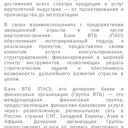
достижения всего спектра продукции и услуг
О выставке
вертолетной индустрии — от проектирования и
производства до эксплуатации.
ограмма
Партнеры выставки
астники
В своих взаимоотношениях с предприятиями
Крокус Экспо
авиационной отрасли, в том числе
Для участников
вертолетостроения, Банк ВТБ (ПАО)
Даты будущих выставок
Для посетителей
обеспечивает интегрированный подход к
Заявка на участие
реализации проектов, предоставляя своим
Для СМИ
Место проведения HeliRussia
Документы
клиентам услуги консультирования,
Заочное участие
Архив
структурирования, финансирования и широкий
Аккредитация прессы
Схема проезда
спектр инструментов, позволяющих решать
Контакты
Прилет на выставку
стратегические задачи и обеспечивать
Условия инфопартнёрства
Правила доступа и пребывания Крокус Экспо
возможность дальнейшего развития отрасли в
Основные требования МВЦ «Крокус Экспо»
целом.
Положение об аккредитации
Банк ВТБ (ПАО), его дочерние банки и
Публикации о выставке
финансовые организации (Группа ВТБ) — это
международная финансовая группа,
Пресс-релизы
предоставляющая финансово-банковские услуги
через разветвленную региональную сеть в
России, странах СНГ, Западной Европы, Азии и
Африки. Дочерние организации Группы
предоставляют услуги по лизингу, факторингу и