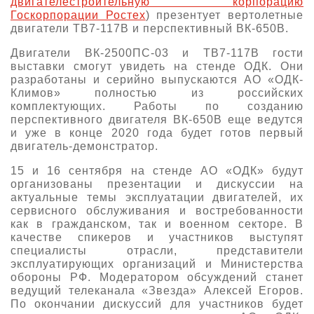
двигателестроительную корпорацию
Госкорпорации Ростех
) презентует вертолетные
О выставке
двигатели ТВ7-117В и перспективный ВК-650В.
ограмма
Партнеры выставки
Двигатели ВК-2500ПС-03 и ТВ7-117В гости
астники
выставки смогут увидеть на стенде ОДК. Они
Крокус Экспо
Для участников
разработаны и серийно выпускаются АО «ОДК-
Климов» полностью из российских
Даты будущих выставок
Для посетителей
Заявка на участие
комплектующих. Работы по созданию
перспективного двигателя ВК-650В еще ведутся
Для СМИ
Место проведения HeliRussia
Документы
Заочное участие
и уже в конце 2020 года будет готов первый
Архив
Аккредитация прессы
двигатель-демонстратор.
Схема проезда
Контакты
Прилет на выставку
Условия инфопартнёрства
15 и 16 сентября на стенде АО «ОДК» будут
Правила доступа и пребывания Крокус Экспо
организованы презентации и дискуссии на
Основные требования МВЦ «Крокус Экспо»
актуальные темы эксплуатации двигателей, их
Положение об аккредитации
сервисного обслуживания и востребованности
как в гражданском, так и военном секторе. В
Публикации о выставке
качестве спикеров и участников выступят
специалисты отрасли, представители
Пресс-релизы
эксплуатирующих организаций и Министерства
обороны РФ. Модератором обсуждений станет
ведущий телеканала «Звезда» Алексей Егоров.
По окончании дискуссий для участников будет