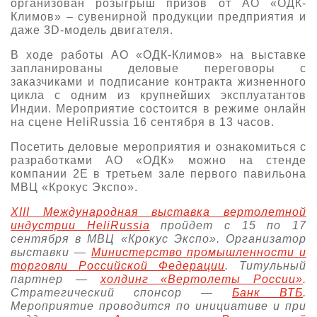
организован розыгрыш призов от АО «ОДК-
Климов» – сувенирной продукции предприятия и
даже 3D-модель двигателя.
В ходе работы АО «ОДК-Климов» на выставке
запланированы деловые переговоры с
заказчиками и подписание контракта жизненного
цикла с одним из крупнейших эксплуатантов
Индии. Мероприятие состоится в режиме онлайн
на сцене HeliRussia 16 сентября в 13 часов.
Посетить деловые мероприятия и ознакомиться с
разработками АО «ОДК» можно на стенде
компании 2Е в третьем зале первого павильона
МВЦ «Крокус Экспо».
XIII Международная выставка вертолетной
индустрии HeliRussia
пройдет с 15 по 17
сентября в МВЦ «Крокус Экспо». Организатор
выставки —
Министерство промышленности и
торговли Российской Федерации
. Титульный
партнер —
холдинг «Вертолеты России»
.
Стратегический спонсор —
Банк ВТБ
.
Мероприятие проводится по инициативе и при