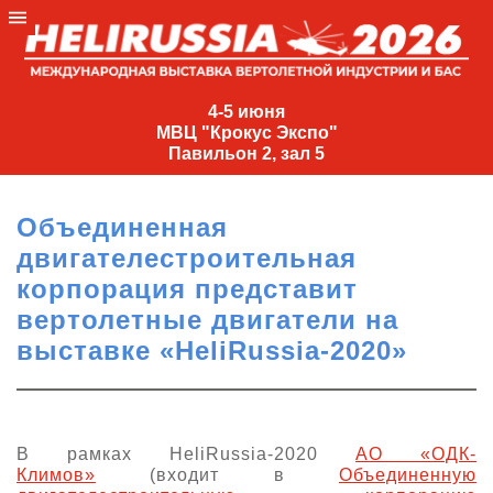
4-
5
4-5 июня
МВЦ "Крокус Экспо"
июня
Павильон 2, зал 5
МВЦ
"Крокус
Объединенная
Экспо"
двигателестроительная
Павильон
корпорация представит
2,
вертолетные двигатели на
зал
выставке «HeliRussia-2020»
5
+7
(495)
477-
33-81
В рамках HeliRussia-2020
АО «ОДК-
Климов»
(входит в
Объединенную
nguage