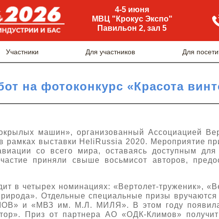
4-5 июня
МВЦ "Крокус Экспо"
Павильон 2, зал 5
Участники
Для участников
Для посети
бот на фотоконкурс «Красота ви
токрылых машин», организованный Ассоциацией Вер
 в рамках выставки HeliRussia 2020. Мероприятие п
виации со всего мира, оставаясь доступным для
участие приняли свыше восьмисот авторов, предо
ит в четырех номинациях: «Вертолет-труженик», «В
природа». Отдельные специальные призы вручаются
МОВ» и «МВЗ им. М.Л. МИЛЯ». В этом году появи
тор». Приз от партнера АО «ОДК-Климов» получит