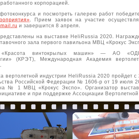
зработанного корпорацией.
 фотоконкурса и посмотреть галерею работ победи
роприятия»
. Прием заявок на участие осуществля
mail.ru
и завершится 8 апреля.
редставлены на выставке HeliRussia 2020. Награжд
ставочного зала первого павильона МВЦ «Крокус Экс
а «Красота винтокрылых машин» — АО «ОДК
огии» (КРЭТ), Международная Академия вертоле
.
а вертолетной индустрии HeliRussia 2020 пройдет c 
ства Российской Федерации № 1606-р от 19 июля 2
а № 1 МВЦ «Крокус Экспо». Организатор выстав
нициативе и при поддержке Ассоциации Вертолетной