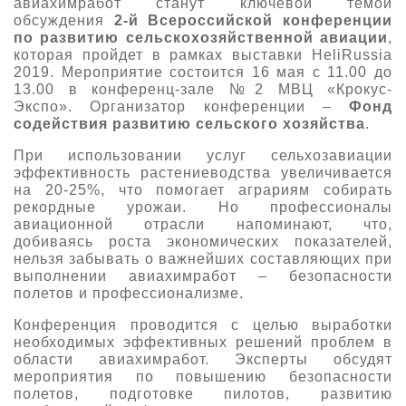
авиахимработ станут ключевой темой
обсуждения
2-й Всероссийской конференции
О выставке
по развитию сельскохозяйственной авиации
,
ограмма
Партнеры выставки
которая пройдет в рамках выставки HeliRussia
2019. Мероприятие состоится 16 мая с 11.00 до
астники
Крокус Экспо
13.00 в конференц-зале №2 МВЦ «Крокус-
Для участников
Экспо». Организатор конференции –
Фонд
содействия развитию сельского хозяйства
.
Даты будущих выставок
Для посетителей
Заявка на участие
Для СМИ
При использовании услуг сельхозавиации
Место проведения HeliRussia
Документы
Заочное участие
эффективность растениеводства увеличивается
Архив
Аккредитация прессы
на 20-25%, что помогает аграриям собирать
Схема проезда
Контакты
Прилет на выставку
рекордные урожаи. Но профессионалы
Условия инфопартнёрства
авиационной отрасли напоминают, что,
Правила доступа и пребывания Крокус Экспо
добиваясь роста экономических показателей,
Основные требования МВЦ «Крокус Экспо»
Положение об аккредитации
нельзя забывать о важнейших составляющих при
выполнении авиахимработ – безопасности
полетов и профессионализме.
Публикации о выставке
Конференция проводится с целью выработки
Пресс-релизы
необходимых эффективных решений проблем в
области авиахимработ. Эксперты обсудят
мероприятия по повышению безопасности
полетов, подготовке пилотов, развитию