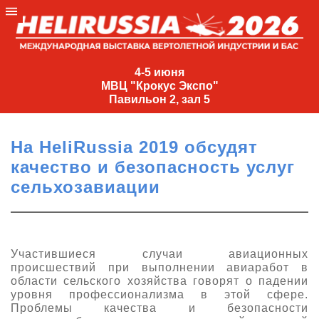
4-
5
4-5 июня
МВЦ "Крокус Экспо"
июня
Павильон 2, зал 5
МВЦ
"Крокус
На HeliRussia 2019 обсудят
Экспо"
качество и безопасность услуг
Павильон
сельхозавиации
2,
зал
5
+7
Участившиеся случаи авиационных
(495)
происшествий при выполнении авиаработ в
477-
области сельского хозяйства говорят о падении
33-81
уровня профессионализма в этой сфере.
Проблемы качества и безопасности
nguage