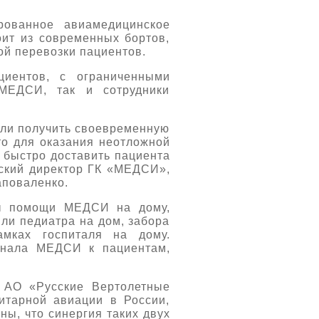
рованное авиамедицинское
ит из современных бортов,
ой перевозки пациентов.
циентов, с ограниченными
МЕДСИ, так и сотрудники
огли получить своевременную
то для оказания неотложной
 быстро доставить пациента
нский директор ГК «МЕДСИ»,
аповаленко.
бы помощи МЕДСИ на дому,
или педиатра на дом, забора
амках госпиталя на дому.
онала МЕДСИ к пациентам,
 АО «Русские Вертолетные
итарной авиации в России,
ы, что синергия таких двух