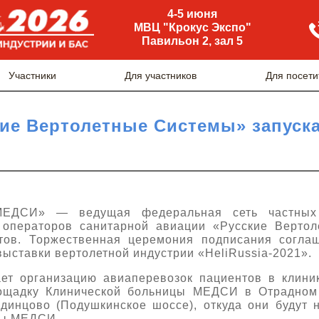
4-5 июня
МВЦ "Крокус Экспо"
Павильон 2, зал 5
Участники
Для участников
Для посети
ие Вертолетные Системы» запуск
МЕДСИ» — ведущая федеральная сеть частных
 операторов санитарной авиации «Русские Верто
тов. Торжественная церемония подписания согла
ыставки вертолетной индустрии «HeliRussia-2021».
ет организацию авиаперевозок пациентов в клин
лощадку Клинической больницы МЕДСИ в Отрадном 
динцово (Подушкинское шоссе), откуда они будут
ры МЕДСИ.