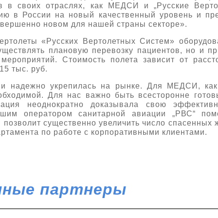
в в своих отраслях, как МЕДСИ и „Русские Верт
ию в России на новый качественный уровень и пр
овершенно новом для нашей страны секторе».
ертолеты «Русских Вертолетных Систем» оборудо
ществлять плановую перевозку пациентов, но и п
мероприятий. Стоимость полета зависит от расс
15 тыс. руб.
ии надежно укрепилась на рынке. Для МЕДСИ, ка
еобходимой. Для нас важно быть всесторонне гото
иация неоднократно доказывала свою эффектив
йшим оператором санитарной авиации „РВС“ пом
позволит существенно увеличить число спасенных 
артамента по работе с корпоративными клиентами.
ные партнеры