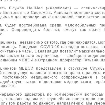
лять Служба HeliMed («ХелиМед») — специализи
е Вертолетные Системы». Авиапарк компании состо
димым для проведения как плановой, так и экстренн
га будет востребована среди маломобильных па
ения. Сопровождать больных смогут как врачи 
d.
ациенты, независимо от того, где они находятся, м
помощь. Пандемия COVID-19 наглядно показала, ч
считанные часы. Санавиация позволит максимально
 тем самым спасти ему жизнь», — сообщила медици
больницы МЕДСИ в Отрадном, профессор Татьяна Ш
ациентов МЕДСИ представлен в структуре Служ
 спектр услуг, начиная от вызова врача-терапевта 
 постоянного медицинского сопровождения в р
задействуют также в доставке медицинского перс
онах РФ.
енерального директора по коммерческим вопросам
, «являясь одним из крупнейших операторов сан
 опытом работы по данному направлению. Мы уверен