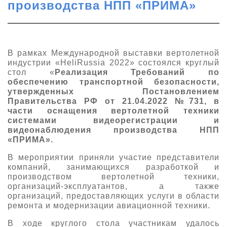
производства НПП «ПРИМА»
О выставке
ограмма
Партнеры выставки
астники
Крокус Экспо
В рамках Международной выставки вертолетной
Для участников
индустрии «HeliRussia 2022» состоялся круглый
Даты будущих выставок
Для посетителей
стол «
Реализация Требований по
Заявка на участие
обеспечению транспортной безопасности,
Для СМИ
Место проведения HeliRussia
Документы
утвержденных Постановлением
Заочное участие
Правительства РФ от 21.04.2022 №731, в
Архив
Аккредитация прессы
Схема проезда
части оснащения вертолетной техники
Контакты
Прилет на выставку
системами видеорегистрации и
Условия инфопартнёрства
Правила доступа и пребывания Крокус Экспо
видеонаблюдения производства НПП
Основные требования МВЦ «Крокус Экспо»
«ПРИМА».
Положение об аккредитации
В мероприятии приняли участие представители
Публикации о выставке
компаний, занимающихся разработкой и
производством вертолетной техники,
Пресс-релизы
организаций-эксплуатантов, а также
организаций, предоставляющих услуги в области
ремонта и модернизации авиационной техники.
В ходе круглого стола участникам удалось