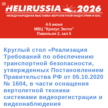
4-
5
4-5 июня
МВЦ "Крокус Экспо"
июня
Павильон 2, зал 5
МВЦ
"Крокус
Круглый стол «Реализация
Экспо"
Требований по обеспечению
Павильон
транспортной безопасности,
2,
утвержденных Постановлением
зал
Правительства РФ от 05.10.2020
5
№ 1604, в части оснащения
+7
(495)
вертолетной техники
477-
системами видеорегистрации и
33-81
видеонаблюдения
nguage