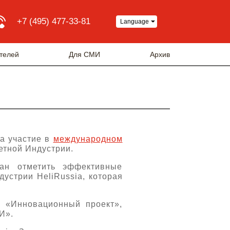
+7 (495) 477-33-81
Language
телей
Для СМИ
Архив
а участие в
международном
етной Индустрии.
ван отметить эффективные
устрии HeliRussia, которая
, «Инновационный проект»,
И».