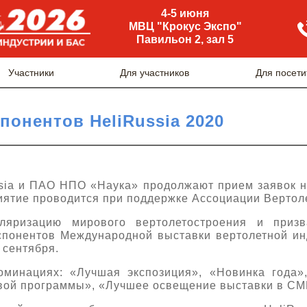
4-5 июня
МВЦ "Крокус Экспо"
Павильон 2, зал 5
Участники
Для участников
Для посети
понентов HeliRussia 2020
sia и ПАО НПО «Наука» продолжают прием заявок н
иятие проводится при поддержке Ассоциации Вертол
ляризацию мирового вертолетостроения и приз
понентов Международной выставки вертолетной инд
 сентября.
оминациях: «Лучшая экспозиция», «Новинка года»
вой программы», «Лучшее освещение выставки в СМ