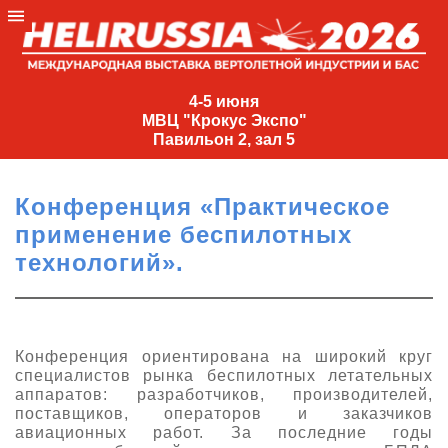
4-
5
4-5 июня
МВЦ "Крокус Экспо"
июня
Павильон 2, зал 5
МВЦ
"Крокус
Конференция «Практическое
Экспо"
применение беспилотных
Павильон
технологий».
2,
зал
5
+7
Конференция ориентирована на широкий круг
(495)
специалистов рынка беспилотных летательных
477-
аппаратов: разработчиков, производителей,
33-81
поставщиков, операторов и заказчиков
авиационных работ. За последние годы
nguage