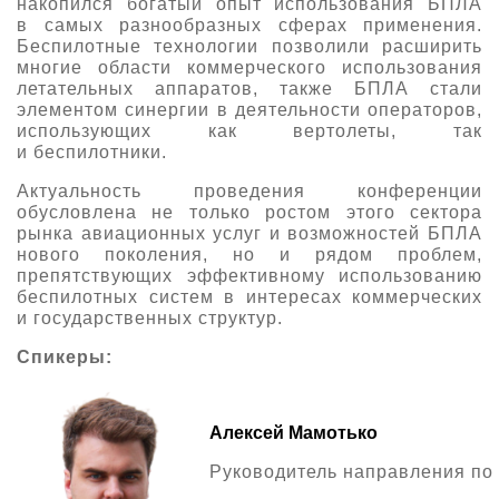
накопился богатый опыт использования БПЛА
в самых разнообразных сферах применения.
О выставке
Беспилотные технологии позволили расширить
ограмма
Партнеры выставки
многие области коммерческого использования
летательных аппаратов, также БПЛА стали
астники
Крокус Экспо
элементом синергии в деятельности операторов,
Для участников
использующих как вертолеты, так
и беспилотники.
Даты будущих выставок
Для посетителей
Заявка на участие
Для СМИ
Актуальность проведения конференции
Место проведения HeliRussia
Документы
Заочное участие
обусловлена не только ростом этого сектора
Архив
Аккредитация прессы
рынка авиационных услуг и возможностей БПЛА
Схема проезда
Контакты
Прилет на выставку
нового поколения, но и рядом проблем,
Условия инфопартнёрства
препятствующих эффективному использованию
Правила доступа и пребывания Крокус Экспо
беспилотных систем в интересах коммерческих
Основные требования МВЦ «Крокус Экспо»
Положение об аккредитации
и государственных структур.
Спикеры:
Публикации о выставке
Пресс-релизы
Алексей Мамотько
Руководитель направления по