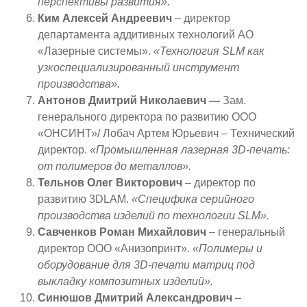
перспективы развития».
Ким Алексей Андреевич
– директор
департамента аддитивных технологий АО
«Лазерные системы».
«
Технология SLM как
узкоспециализированный инструмент
производства».
Антонов Дмитрий Николаевич —
Зам.
генерального директора по развитию ООО
«ОНСИНТ»/ Лобач Артем Юрьевич – Технический
директор.
«Промышленная лазерная 3
D
-печать:
от полимеров до металлов».
Тельнов Олег
Викторович
– директор по
развитию 3DLAM.
«
Специфика серийного
производства изделий по технологии SLM».
Савченков Роман Михайлович
– генеральный
директор ООО «Анизопринт».
«Полимеры и
оборудование для 3
D
-печати матриц под
выкладку композитных изделий».
Синюшов Дмитрий Александрович
–