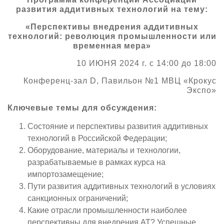
развития аддитивных технологий на тему:
О выставке
«Перспективы внедрения аддитивных
ограмма
Партнеры выставки
технологий: революция промышленности или
астники
временная мера»
Крокус Экспо
Для участников
10 ИЮНЯ 2024 г. с 14:00 до 18:00
Даты будущих выставок
Для посетителей
Заявка на участие
Конференц-зал D, Павильон №1 МВЦ «Крокус
Для СМИ
Место проведения HeliRussia
Документы
Экспо»
Заочное участие
Архив
Аккредитация прессы
Схема проезда
Ключевые темы для обсуждения:
Контакты
Прилет на выставку
Условия инфопартнёрства
Состояние и перспективы развития аддитивных
Правила доступа и пребывания Крокус Экспо
Основные требования МВЦ «Крокус Экспо»
технологий в Российской Федерации;
Положение об аккредитации
Оборудование, материалы и технологии,
разрабатываемые в рамках курса на
Публикации о выставке
импортозамещение;
Пресс-релизы
Пути развития аддитивных технологий в условиях
санкционных ограничений;
Какие отрасли промышленности наиболее
перспективны для внедрения АТ? Успешные