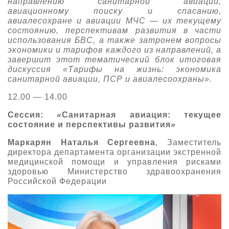
направлению санитарной авиации,
авиационному поиску и спасанию,
О выставке
авиалесохране и авиации МЧС — их текущему
ограмма
Партнеры выставки
состоянию, перспективам развития в части
использования БВС, а также затронем вопросы
астники
экономики и тарифов каждого из направлений, а
Крокус Экспо
Для участников
завершит этот тематический блок итоговая
дискуссия «Тарифы на жизнь: экономика
Даты будущих выставок
Для посетителей
Заявка на участие
санитарной авиации, ПСР и авиалесоохраны».
Для СМИ
Место проведения HeliRussia
Документы
Заочное участие
12.00 — 14.00
Архив
Аккредитация прессы
Схема проезда
Контакты
Сессия:
«
Санитарная авиация: текущее
Прилет на выставку
Условия инфопартнёрства
состояние и перспективы развития
»
Правила доступа и пребывания Крокус Экспо
Основные требования МВЦ «Крокус Экспо»
Маркарян Наталья Сергеевна
, Заместитель
Положение об аккредитации
директора департамента организации экстренной
медицинской помощи и управления рисками
Публикации о выставке
здоровью Министерство здравоохранения
Российской Федерации
Пресс-релизы