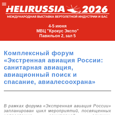
4-
5
4-5 июня
МВЦ "Крокус Экспо"
июня
Павильон 2, зал 5
МВЦ
"Крокус
Комплексный форум
Экспо"
«Экстренная авиация России:
Павильон
санитарная авиация,
2,
авиационный поиск и
зал
спасание, авиалесоохрана»
5
+7
(495)
477-
33-81
В рамках форума «Экстренная авиация России»
запланирован цикл мероприятий, посвященных
nguage