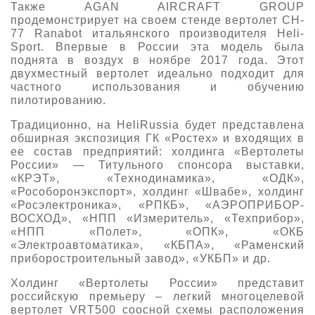
Также AGAN AIRCRAFT GROUP
продемонстрирует на своем стенде вертолет CH-
77 Ranabot итальянского производителя Heli-
Sport. Впервые в России эта модель была
поднята в воздух в ноябре 2017 года. Этот
двухместный вертолет идеально подходит для
частного использования и обучению
пилотированию.
Традиционно, на HeliRussia будет представлена
обширная экспозиция ГК «Ростех» и входящих в
ее состав предприятий: холдинга «Вертолеты
России» — Титульного спонсора выставки,
«КРЭТ», «Технодинамика», «ОДК»,
«Рособоронэкспорт», холдинг «Швабе», холдинг
«Росэлектроника», «РПКБ», «АЭРОПРИБОР-
ВОСХОД», «НПП «Измеритель», «Техприбор»,
«НПП «Полет», «ОПК», «ОКБ
«Электроавтоматика», «КБПА», «Раменский
приборостроительный завод», «УКБП» и др.
Холдинг «Вертолеты России» представит
российскую премьеру – легкий многоцелевой
вертолет VRT500 соосной схемы расположения