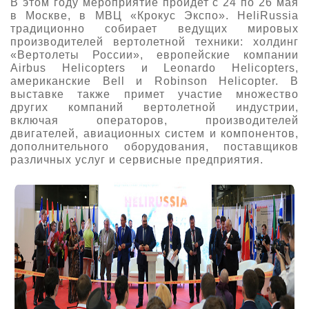
В этом году мероприятие пройдет с 24 по 26 мая
в Москве, в МВЦ «Крокус Экспо». HeliRussia
О выставке
традиционно собирает ведущих мировых
ограмма
Партнеры выставки
производителей вертолетной техники: холдинг
«Вертолеты России», европейские компании
астники
Крокус Экспо
Airbus Helicopters и Leonardo Helicopters,
Для участников
американские Bell и Robinson Helicopter. В
выставке также примет участие множество
Даты будущих выставок
Для посетителей
Заявка на участие
других компаний вертолетной индустрии,
Для СМИ
Место проведения HeliRussia
включая операторов, производителей
Документы
Заочное участие
двигателей, авиационных систем и компонентов,
Архив
Аккредитация прессы
дополнительного оборудования, поставщиков
Схема проезда
Контакты
Прилет на выставку
различных услуг и сервисные предприятия.
Условия инфопартнёрства
Правила доступа и пребывания Крокус Экспо
Основные требования МВЦ «Крокус Экспо»
Положение об аккредитации
Публикации о выставке
Пресс-релизы