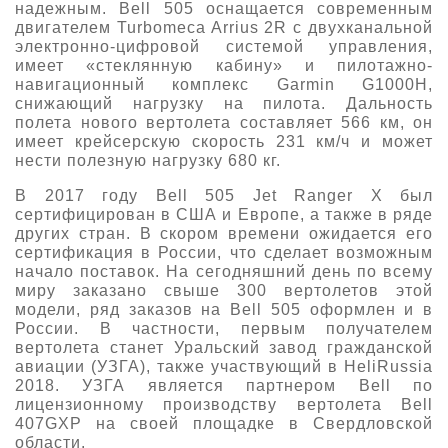
надежным. Bell 505 оснащается современным
двигателем Turbomeca Arrius 2R c двухканальной
электронно-цифровой системой управления,
имеет «стеклянную кабину» и пилотажно-
навигационный комплекс Garmin G1000H,
снижающий нагрузку на пилота. Дальность
полета нового вертолета составляет 566 км, он
имеет крейсерскую скорость 231 км/ч и может
нести полезную нагрузку 680 кг.
В 2017 году Bell 505 Jet Ranger X был
сертифицирован в США и Европе, а также в ряде
других стран. В скором времени ожидается его
сертификация в России, что сделает возможным
начало поставок. На сегодняшний день по всему
миру заказано свыше 300 вертолетов этой
модели, ряд заказов на Bell 505 оформлен и в
России. В частности, первым получателем
вертолета станет Уральский завод гражданской
авиации (УЗГА), также участвующий в HeliRussia
2018. УЗГА является партнером Bell по
лицензионному производству вертолета Bell
407GXP на своей площадке в Свердловской
области.