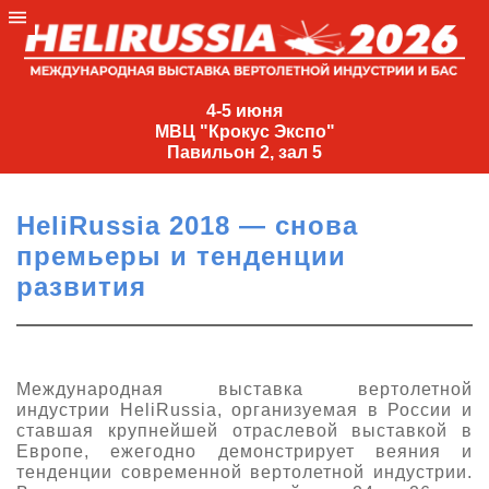
4-
5
4-5 июня
МВЦ "Крокус Экспо"
июня
Павильон 2, зал 5
МВЦ
"Крокус
HeliRussia 2018 — снова
Экспо"
премьеры и тенденции
Павильон
развития
2,
зал
5
+7
Международная выставка вертолетной
(495)
индустрии HeliRussia, организуемая в России и
477-
ставшая крупнейшей отраслевой выставкой в
33-81
Европе, ежегодно демонстрирует веяния и
тенденции современной вертолетной индустрии.
nguage