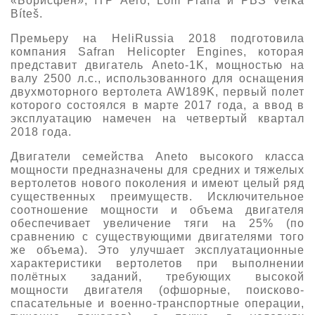
«Борисфен», ITP Aero, Lom Praha и PBS Velká
Bíteš.
Премьеру на HeliRussia 2018 подготовила
компания Safran Helicopter Engines, которая
представит двигатель Aneto-1K, мощностью на
валу 2500 л.с., использованного для оснащения
двухмоторного вертолета AW189K, первый полет
которого состоялся в марте 2017 года, а ввод в
эксплуатацию намечен на четвертый квартал
2018 года.
Двигатели cемейства Aneto высокого класса
мощности предназначены для средних и тяжелых
вертолетов нового поколения и имеют целый ряд
существенных преимуществ. Исключительное
соотношение мощности и объема двигателя
обеспечивает увеличение тяги на 25% (по
сравнению с существующими двигателями того
же объема). Это улучшает эксплуатационные
характеристики вертолетов при выполнении
полётных заданий, требующих высокой
мощности двигателя (офшорные, поисково-
спасательные и военно-транспортные операции,