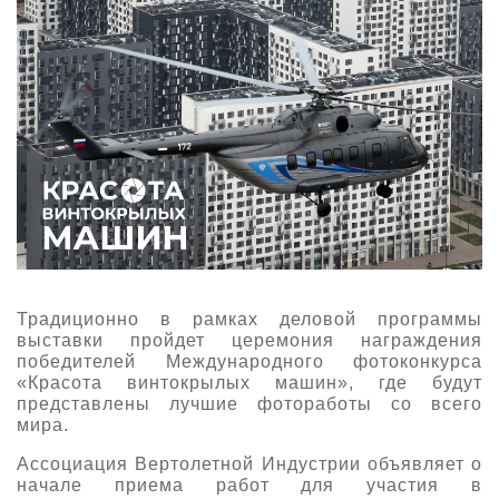
О выставке
ограмма
Партнеры выставки
астники
Крокус Экспо
Для участников
Даты будущих выставок
Для посетителей
Заявка на участие
Для СМИ
Место проведения HeliRussia
Документы
Заочное участие
Архив
Аккредитация прессы
Схема проезда
Контакты
Прилет на выставку
Условия инфопартнёрства
Правила доступа и пребывания Крокус Экспо
Основные требования МВЦ «Крокус Экспо»
Положение об аккредитации
Традиционно в рамках деловой программы
выставки пройдет церемония награждения
победителей Международного фотоконкурса
Публикации о выставке
«Красота винтокрылых машин», где будут
представлены лучшие фотоработы со всего
Пресс-релизы
мира.
Ассоциация Вертолетной Индустрии объявляет о
начале приема работ для участия в