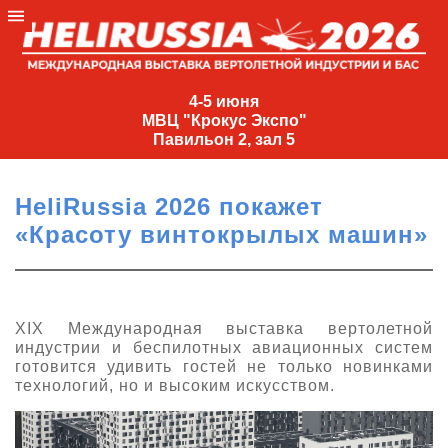
4-
5
4-5 июня
МВЦ "Крокус Экспо"
июня
Павильон 2, зал 5
МВЦ
"Крокус
HeliRussia 2026 покажет
Экспо"
«Красоту винтокрылых машин»
Павильон
2,
зал
5
XIX Международная выставка вертолетной
индустрии и беспилотных авиационных систем
+7
готовится удивить гостей не только новинками
(495)
технологий, но и высоким искусством.
477-
33-81
nguage