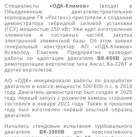
Специалисты
«ОДК-Климов»
(входит в
Объединенную двигателестроительную
корпорацию ГК «Ростех») приступили к созданию
демонстратора гибридной силовой установки
(ГСУ) мощностью 150 кВт. Уже идет изготовление
элементов и составных частей, закупка
электронной элементной базы. Об этом заявил
генеральный конструктор АО «ОДК-Климов»
Всеволод Елисеев. Предприятие проводит
работы по адаптации двигателя
ВК-650В
для
ремоторизации вертолетов типа Ансат, Ка-226Т и
других вертолетов.
АО «ОДК» инициировало работы по разработке
двигателя в классе мощности 500-600 л.с. в 2019
году. Двигатель-демонстратор был создан в 2020
году, первый запуск с розжигом камеры сгорания
состоялся в январе 2021 года. Также в прошлом
году был изготовлен первый опытный образец
двигателя.
Начались стендовые испытания турбовального
двигателя
ВК-1600В
для перспективного