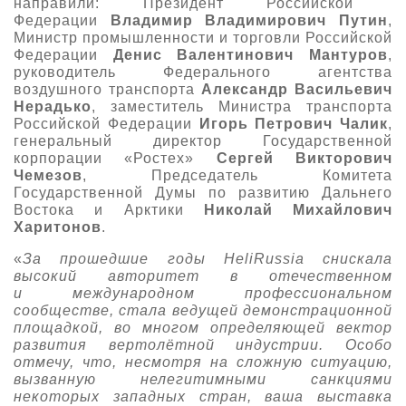
направили: Президент Российской
Федерации
Владимир Владимирович Путин
,
Министр промышленности и торговли Российской
Федерации
Денис Валентинович Мантуров
,
руководитель Федерального агентства
воздушного транспорта
Александр Васильевич
Нерадько
, заместитель Министра транспорта
Российской Федерации
Игорь Петрович Чалик
,
генеральный директор Государственной
корпорации «Ростех»
Сергей Викторович
Чемезов
, Председатель Комитета
Государственной Думы по развитию Дальнего
Востока и Арктики
Николай Михайлович
Харитонов
.
«
За прошедшие годы HeliRussia снискала
высокий авторитет в отечественном
и международном профессиональном
сообществе, стала ведущей демонстрационной
площадкой, во многом определяющей вектор
развития вертолётной индустрии. Особо
отмечу, что, несмотря на сложную ситуацию,
вызванную нелегитимными санкциями
некоторых западных стран, ваша выставка