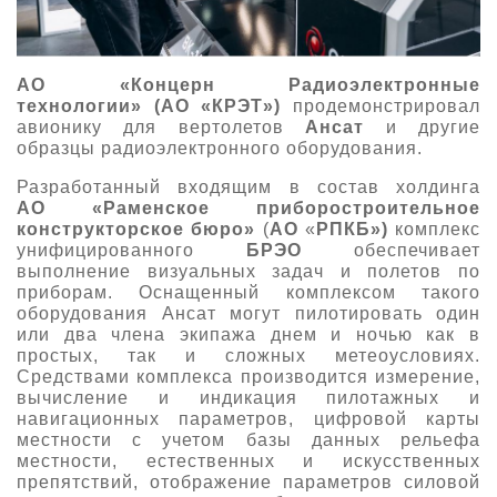
АО «Концерн Радиоэлектронные
технологии»
(АО «КРЭТ»)
продемонстрировал
авионику для вертолетов
Ансат
и другие
образцы радиоэлектронного оборудования.
Разработанный входящим в состав холдинга
АО
«Раменское приборостроительное
конструкторское бюро»
(
АО
«
РПКБ»)
комплекс
унифицированного
БРЭО
обеспечивает
выполнение визуальных задач и полетов по
приборам. Оснащенный комплексом такого
оборудования Ансат могут пилотировать один
или два члена экипажа днем и ночью как в
простых, так и сложных метеоусловиях.
Средствами комплекса производится измерение,
вычисление и индикация пилотажных и
навигационных параметров, цифровой карты
местности с учетом базы данных рельефа
местности, естественных и искусственных
препятствий, отображение параметров силовой