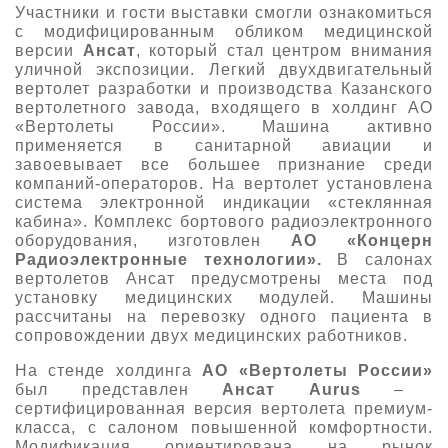
Участники и гости выставки смогли ознакомиться
с модифицированным обликом медицинской
версии
Ансат
, который стал центром внимания
уличной экспозиции. Легкий двухдвигательный
вертолет разработки и производства Казанского
вертолетного завода, входящего в холдинг АО
«Вертолеты России». Машина активно
применяется в санитарной авиации и
завоевывает все большее признание среди
компаний-операторов. На вертолет установлена
система электронной индикации «стеклянная
кабина». Комплекс бортового радиоэлектронного
оборудования, изготовлен
АО «Концерн
Радиоэлектронные технологии».
В салонах
вертолетов Ансат предусмотрены места под
установку медицинских модулей. Машины
рассчитаны на перевозку одного пациента в
сопровождении двух медицинских работников.
На стенде холдинга
АО
«Вертолеты России»
был представлен
Ансат Aurus
–
сертифицированная версия вертолета премиум-
класса, с салоном повышенной комфортности.
Модификация ориентирована на рынок