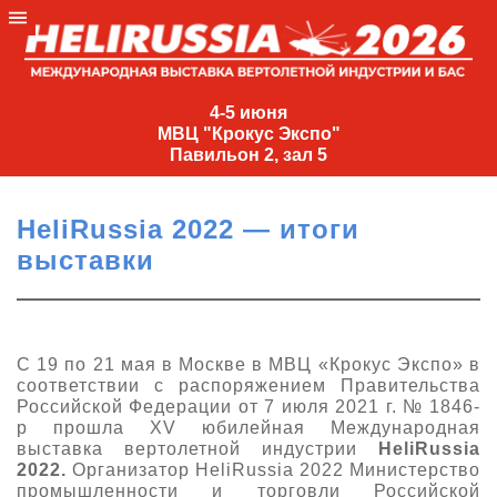
4-
5
4-5 июня
МВЦ "Крокус Экспо"
июня
Павильон 2, зал 5
МВЦ
"Крокус
HeliRussia 2022 — итоги
Экспо"
выставки
Павильон
2,
зал
5
С 19 по 21 мая в Москве в МВЦ «Крокус Экспо» в
соответствии с распоряжением Правительства
+7
Российской Федерации от 7 июля 2021 г. № 1846-
(495)
р прошла XV юбилейная Международная
477-
выставка вертолетной индустрии
HeliRussia
33-81
2022.
Организатор HeliRussia 2022 Министерство
nguage
промышленности и торговли Российской