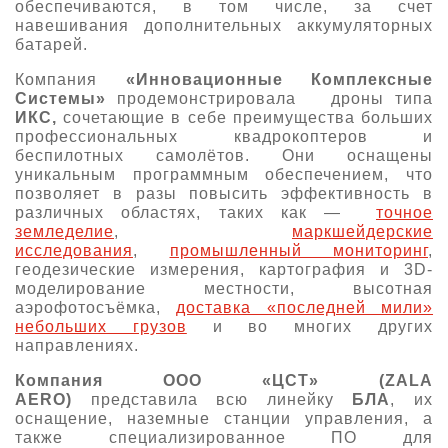
обеспечиваются, в том числе, за счет
навешивания дополнительных аккумуляторных
батарей.
Компания
«Инновационные Комплексные
Системы»
продемонстрировала дроны типа
ИКС,
сочетающие в себе преимущества больших
профессиональных квадрокоптеров и
беспилотных самолётов. Они оснащены
уникальным программным обеспечением, что
позволяет в разы повысить эффективность в
различных областях, таких как —
точное
земледелие
,
маркшейдерские
исследования
,
промышленный мониторинг
,
геодезические измерения, картография и 3D-
моделирование местности, высотная
аэрофотосъёмка,
доставка «последней мили»
небольших грузов
и во многих других
направлениях.
Компания ООО «ЦСТ» (ZALA
AERO)
представила всю линейку
БЛА
, их
оснащение, наземные станции управления, а
также специализированное ПО для