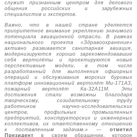
служит признанным центром для делового
общения российских и зарубежных
специалистов и экспертов.
Важно, что в нашей стране уделяется
приоритетное внимание укреплению значимого
потенциала авиационной отрасли. В рамках
национального проекта «Здравоохранение»
активно развивается санитарная авиация,
модернизируются хорошо зарекомендовавшие
себя вертолёты и проектируются новые
перспективные модели, в том числе
разработанный для выполнения офшорных
операций и обслуживания морских буровых
платформ инновационный вертолёт Ми-171АЗ,
пожарный вертолёт Ка-32А11М. Эти
достижения стали возможны благодаря
творческому, созидательному труду
работников научно-исследовательских
центров, профильных промышленных
предприятий, конструкторских и инженерных
коллективов, их ответственному отношению
к поставленным задачам.»
—
отметил
Президент
в своем обращении, которое