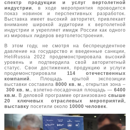
спектр продукции и услуг вертолетной
индустрии
, в ходе мероприятия проводится
показ новинок и перспективных разработок.
Выставка имеет высокий авторитет, привлекает
внимание широкой аудитории к вертолетной
индустрии и укрепляет имидж России как одного
из мировых лидеров вертолетостроения.
В этом году, не смотря на беспрецедентное
давление на государство и введенные санкции,
HeliRussia 2022 продемонстрировала высокий
уровень и подтвердила свой авторитетный
статус. Свои достижения, продукцию и услуги
продемонстрировали
114 отечественных
компаний
. Площадь крытой экспозиции
выставки составила
8000 кв. м
., открытая зона –
300 кв. м.
, взлетно-посадочная площадь —
6400
кв.м.
В деловой программе организовано
свыше
20 ключевых отраслевых мероприятий,
выставку
посетили около
10000 человек
.