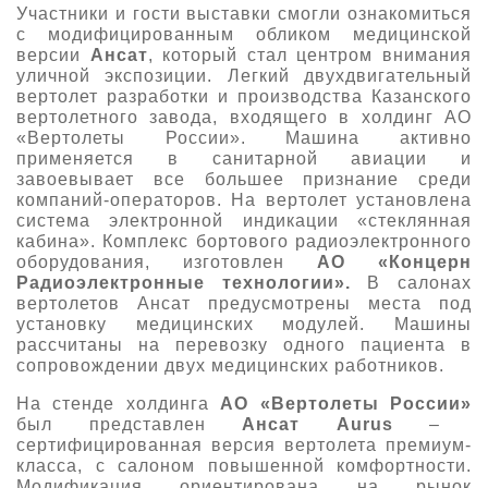
Участники и гости выставки смогли ознакомиться
с модифицированным обликом медицинской
версии
Ансат
, который стал центром внимания
уличной экспозиции. Легкий двухдвигательный
вертолет разработки и производства Казанского
вертолетного завода, входящего в холдинг АО
«Вертолеты России». Машина активно
применяется в санитарной авиации и
завоевывает все большее признание среди
компаний-операторов. На вертолет установлена
система электронной индикации «стеклянная
кабина». Комплекс бортового радиоэлектронного
оборудования, изготовлен
АО «Концерн
Радиоэлектронные технологии».
В салонах
вертолетов Ансат предусмотрены места под
установку медицинских модулей. Машины
рассчитаны на перевозку одного пациента в
сопровождении двух медицинских работников.
На стенде холдинга
АО
«Вертолеты России»
был представлен
Ансат Aurus
–
сертифицированная версия вертолета премиум-
класса, с салоном повышенной комфортности.
Модификация ориентирована на рынок