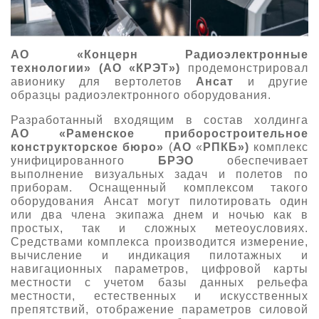
АО «Концерн Радиоэлектронные
технологии»
(АО «КРЭТ»)
продемонстрировал
авионику для вертолетов
Ансат
и другие
образцы радиоэлектронного оборудования.
Разработанный входящим в состав холдинга
АО
«Раменское приборостроительное
конструкторское бюро»
(
АО
«
РПКБ»)
комплекс
унифицированного
БРЭО
обеспечивает
выполнение визуальных задач и полетов по
приборам. Оснащенный комплексом такого
оборудования Ансат могут пилотировать один
или два члена экипажа днем и ночью как в
простых, так и сложных метеоусловиях.
Средствами комплекса производится измерение,
вычисление и индикация пилотажных и
навигационных параметров, цифровой карты
местности с учетом базы данных рельефа
местности, естественных и искусственных
препятствий, отображение параметров силовой