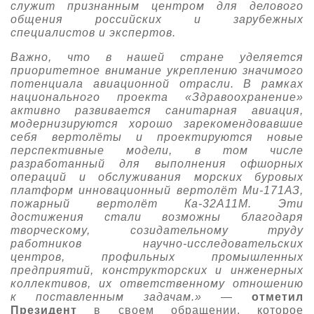
служит признанным центром для делового
общения российских и зарубежных
специалистов и экспертов.
Важно, что в нашей стране уделяется
приоритетное внимание укреплению значимого
потенциала авиационной отрасли. В рамках
национального проекта «Здравоохранение»
активно развивается санитарная авиация,
модернизируются хорошо зарекомендовавшие
себя вертолёты и проектируются новые
перспективные модели, в том числе
разработанный для выполнения офшорных
операций и обслуживания морских буровых
платформ инновационный вертолёт Ми-171АЗ,
пожарный вертолёт Ка-32А11М. Эти
достижения стали возможны благодаря
творческому, созидательному труду
работников научно-исследовательских
центров, профильных промышленных
предприятий, конструкторских и инженерных
коллективов, их ответственному отношению
к поставленным задачам.»
—
отметил
Президент
в своем обращении, которое