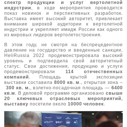
спектр продукции и услуг вертолетной
индустрии
, в ходе мероприятия проводится
показ новинок и перспективных разработок.
Выставка имеет высокий авторитет, привлекает
внимание широкой аудитории к вертолетной
индустрии и укрепляет имидж России как одного
из мировых лидеров вертолетостроения.
В этом году, не смотря на беспрецедентное
давление на государство и введенные санкции,
HeliRussia 2022 продемонстрировала высокий
уровень и подтвердила свой авторитетный
статус. Свои достижения, продукцию и услуги
продемонстрировали
114 отечественных
компаний
. Площадь крытой экспозиции
выставки составила
8000 кв. м
., открытая зона –
300 кв. м.
, взлетно-посадочная площадь —
6400
кв.м.
В деловой программе организовано
свыше
20 ключевых отраслевых мероприятий,
выставку
посетили около
10000 человек
.