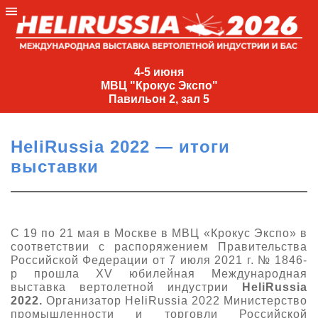
4-
5
4-5 июня
МВЦ "Крокус Экспо"
июня
Павильон 2, зал 5
МВЦ
"Крокус
HeliRussia 2022 — итоги
Экспо"
выставки
Павильон
2,
зал
5
С 19 по 21 мая в Москве в МВЦ «Крокус Экспо» в
соответствии с распоряжением Правительства
+7
Российской Федерации от 7 июля 2021 г. № 1846-
(495)
р прошла XV юбилейная Международная
477-
выставка вертолетной индустрии
HeliRussia
33-81
2022.
Организатор HeliRussia 2022 Министерство
nguage
промышленности и торговли Российской