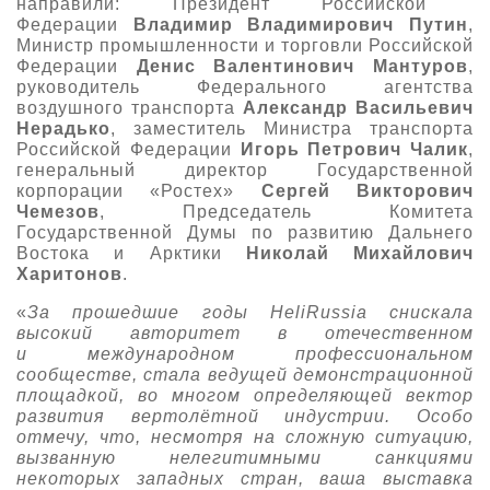
направили: Президент Российской
Федерации
Владимир Владимирович Путин
,
Министр промышленности и торговли Российской
Федерации
Денис Валентинович Мантуров
,
руководитель Федерального агентства
воздушного транспорта
Александр Васильевич
Нерадько
, заместитель Министра транспорта
Российской Федерации
Игорь Петрович Чалик
,
генеральный директор Государственной
корпорации «Ростех»
Сергей Викторович
Чемезов
, Председатель Комитета
Государственной Думы по развитию Дальнего
Востока и Арктики
Николай Михайлович
Харитонов
.
«
За прошедшие годы HeliRussia снискала
высокий авторитет в отечественном
и международном профессиональном
сообществе, стала ведущей демонстрационной
площадкой, во многом определяющей вектор
развития вертолётной индустрии. Особо
отмечу, что, несмотря на сложную ситуацию,
вызванную нелегитимными санкциями
некоторых западных стран, ваша выставка