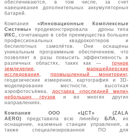
обеспечиваются, в том числе, за счет
навешивания дополнительных аккумуляторных
батарей.
Компания
«Инновационные Комплексные
Системы»
продемонстрировала дроны типа
ИКС,
сочетающие в себе преимущества больших
профессиональных квадрокоптеров и
беспилотных самолётов. Они оснащены
уникальным программным обеспечением, что
позволяет в разы повысить эффективность в
различных областях, таких как —
точное
земледелие
,
маркшейдерские
исследования
,
промышленный мониторинг
,
геодезические измерения, картография и 3D-
моделирование местности, высотная
аэрофотосъёмка,
доставка «последней мили»
небольших грузов
и во многих других
направлениях.
Компания ООО «ЦСТ» (ZALA
AERO)
представила всю линейку
БЛА
, их
оснащение, наземные станции управления, а
также специализированное ПО для