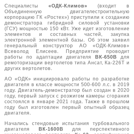
Специалисты
«ОДК-Климов»
(входит в
Объединенную двигателестроительную
корпорацию ГК «Ростех») приступили к созданию
демонстратора гибридной силовой установки
(ГСУ) мощностью 150 кВт. Уже идет изготовление
элементов и составных частей, закупка
электронной элементной базы. Об этом заявил
генеральный конструктор АО «ОДК-Климов»
Всеволод Елисеев. Предприятие проводит
работы по адаптации двигателя
ВК-650В
для
ремоторизации вертолетов типа Ансат, Ка-226Т и
других вертолетов.
АО «ОДК» инициировало работы по разработке
двигателя в классе мощности 500-600 л.с. в 2019
году. Двигатель-демонстратор был создан в 2020
году, первый запуск с розжигом камеры сгорания
состоялся в январе 2021 года. Также в прошлом
году был изготовлен первый опытный образец
двигателя.
Начались стендовые испытания турбовального
двигателя
ВК-1600В
для перспективного