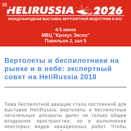
4-
5
4-5 июня
МВЦ "Крокус Экспо"
июня
Павильон 2, зал 5
МВЦ
"Крокус
Вертолеты и беспилотники на
Экспо"
рынке и в небе: экспертный
Павильон
совет на HeliRussia 2018
2,
зал
5
+7
Тема беспилотной авиации стала постоянной для
(495)
выставки HeliRussia: вертолеты и беспилотные
477-
летательные аппараты делят не только общее
33-81
воздушное пространство, но и выполнение
некоторых видов авиационных работ. Чтобы
nguage