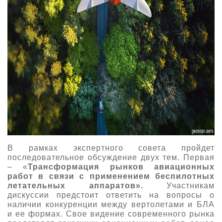
В рамках экспертного совета пройдет
последовательное обсуждение двух тем. Первая
– «
Трансформация рынков авиационных
работ в связи с применением беспилотных
летательных аппаратов».
Участникам
дискуссии предстоит ответить на вопросы о
наличии конкуренции между вертолетами и БЛА
и ее формах. Свое видение современного рынка