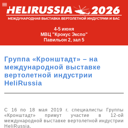
4-
5
4-5 июня
МВЦ "Крокус Экспо"
июня
Павильон 2, зал 5
МВЦ
"Крокус
Группа «Кронштадт» – на
Экспо"
международной выставке
Павильон
вертолетной индустрии
2,
HeliRussia
зал
5
+7
(495)
С 16 по 18 мая 2019 г. специалисты Группы
477-
«Кронштадт» примут участие в 12-ой
33-81
международной выставке вертолетной индустрии
nguage
HeliRussia.