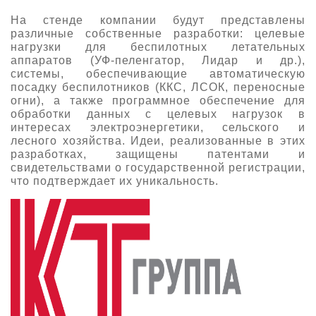
О выставке
На стенде компании будут представлены
различные собственные разработки: целевые
ограмма
Партнеры выставки
нагрузки для беспилотных летательных
астники
аппаратов (УФ-пеленгатор, Лидар и др.),
Крокус Экспо
системы, обеспечивающие автоматическую
Для участников
посадку беспилотников (ККС, ЛСОК, переносные
Даты будущих выставок
Для посетителей
огни), а также программное обеспечение для
Заявка на участие
обработки данных с целевых нагрузок в
Для СМИ
Место проведения HeliRussia
Документы
интересах электроэнергетики, сельского и
Заочное участие
лесного хозяйства. Идеи, реализованные в этих
Архив
Аккредитация прессы
Схема проезда
разработках, защищены патентами и
Контакты
Прилет на выставку
свидетельствами о государственной регистрации,
Условия инфопартнёрства
Правила доступа и пребывания Крокус Экспо
что подтверждает их уникальность.
Основные требования МВЦ «Крокус Экспо»
Положение об аккредитации
Публикации о выставке
Пресс-релизы