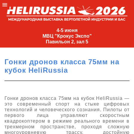
4-
5
4-5 июня
МВЦ "Крокус Экспо"
июня
Павильон 2, зал 5
МВЦ
"Крокус
Гонки дронов класса 75мм на
Экспо"
кубок HeliRussia
Павильон
2,
зал
5
Гонки дронов класса 75мм на кубок HeliRussia —
это современный спорт на стыке цифровых
+7
технологий и человеческого сознания. Пилоты от
(495)
первого лица управляют скоростным
477-
квадрокоптером в режиме реального времени в
33-81
трехмерном пространстве, проходя сложную
nguage
многоуровневую трассу, достойную