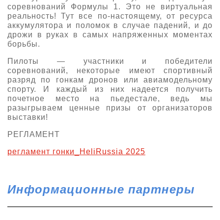
соревнований Формулы 1. Это не виртуальная
О выставке
реальность! Тут все по-настоящему, от ресурса
аккумулятора и поломок в случае падений, и до
ограмма
Партнеры выставки
дрожи в руках в самых напряженных моментах
астники
борьбы.
Крокус Экспо
Для участников
Пилоты — участники и победители
Даты будущих выставок
Для посетителей
соревнований, некоторые имеют спортивный
Заявка на участие
разряд по гонкам дронов или авиамодельному
Для СМИ
Место проведения HeliRussia
Документы
спорту. И каждый из них надеется получить
Заочное участие
Архив
почетное место на пьедестале, ведь мы
Аккредитация прессы
Схема проезда
разыгрываем ценные призы от организаторов
Контакты
Прилет на выставку
выставки!
Условия инфопартнёрства
Правила доступа и пребывания Крокус Экспо
Основные требования МВЦ «Крокус Экспо»
РЕГЛАМЕНТ
Положение об аккредитации
регламент гонки_HeliRussia 2025
Публикации о выставке
Пресс-релизы
Информационные партнеры