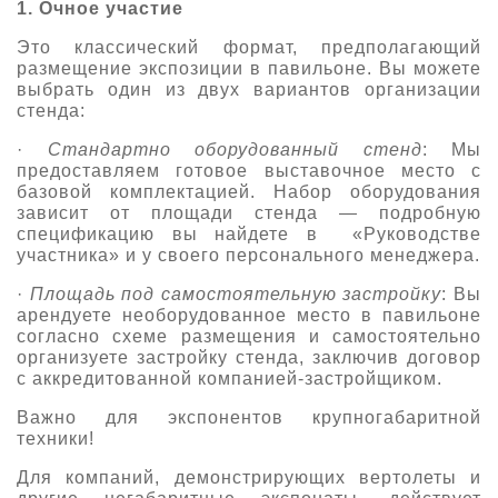
1. Очное участие
О выставке
Это классический формат, предполагающий
ограмма
Партнеры выставки
размещение экспозиции в павильоне. Вы можете
выбрать один из двух вариантов организации
астники
Крокус Экспо
стенда:
Для участников
·
Стандартно оборудованный стенд
: Мы
Даты будущих выставок
Для посетителей
Заявка на участие
предоставляем готовое выставочное место с
Для СМИ
базовой комплектацией. Набор оборудования
Место проведения HeliRussia
Документы
Заочное участие
зависит от площади стенда — подробную
Архив
Аккредитация прессы
спецификацию вы найдете в «Руководстве
Схема проезда
Контакты
Прилет на выставку
участника» и у своего персонального менеджера.
Условия инфопартнёрства
Правила доступа и пребывания Крокус Экспо
·
Площадь под самостоятельную застройку
: Вы
Основные требования МВЦ «Крокус Экспо»
арендуете необорудованное место в павильоне
Положение об аккредитации
согласно схеме размещения и самостоятельно
организуете застройку стенда, заключив договор
Публикации о выставке
с аккредитованной компанией-застройщиком.
Пресс-релизы
Важно для экспонентов крупногабаритной
техники!
Для компаний, демонстрирующих вертолеты и