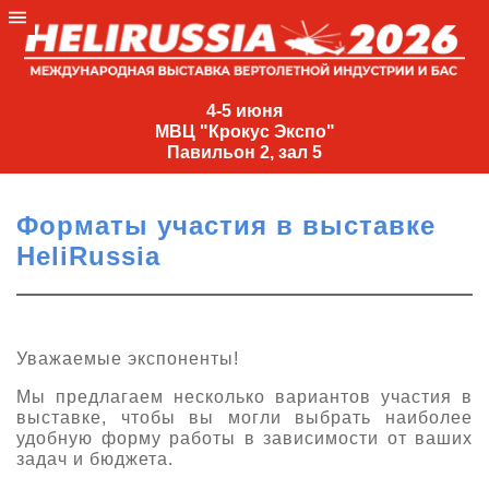
4-
5
4-5 июня
МВЦ "Крокус Экспо"
июня
Павильон 2, зал 5
МВЦ
"Крокус
Форматы участия в выставке
Экспо"
HeliRussia
Павильон
2,
зал
5
Уважаемые экспоненты!
+7
Мы предлагаем несколько вариантов участия в
(495)
выставке, чтобы вы могли выбрать наиболее
477-
удобную форму работы в зависимости от ваших
33-81
задач и бюджета.
nguage