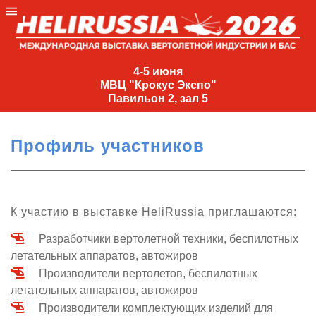
4-
5
4-5 июня
МВЦ "Крокус Экспо"
июня
Павильон 2, зал 5
МВЦ
"Крокус
Профиль участников
Экспо"
Павильон
2,
зал
К участию в выставке HeliRussia приглашаются:
5
Разработчики вертолетной техники, беспилотных
+7
летательных аппаратов, автожиров
(495)
Производители вертолетов, беспилотных
477-
33-81
летательных аппаратов, автожиров
nguage
Производители комплектующих изделий для