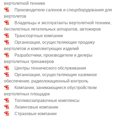
вертолетной техники
О выставке
Производители салонов и спецоборудования для
ограмма
Партнеры выставки
вертолетов
астники
Владельцы и эксплуатанты вертолетной техники,
Крокус Экспо
беспилотных летательных аппаратов, автожиров
Для участников
Транспортные компании
Даты будущих выставок
Для посетителей
Заявка на участие
Организации, осуществляющие продажу
Для СМИ
Место проведения HeliRussia
Документы
вертолетов и комплектующих изделий
Заочное участие
Архив
Аккредитация прессы
Разработчики, производители и дилеры
Схема проезда
Контакты
Прилет на выставку
вертолетных тренажеров
Условия инфопартнёрства
Правила доступа и пребывания Крокус Экспо
Центры технического обслуживания
Основные требования МВЦ «Крокус Экспо»
Организации, осуществляющие наземное
Положение об аккредитации
обеспечение, радиолокационный контроль
Публикации о выставке
Компании, занимающиеся обустройством
вертолетных площадок
Пресс-релизы
Топливозаправочные комплексы
Лизинговые компании
Страховые компании